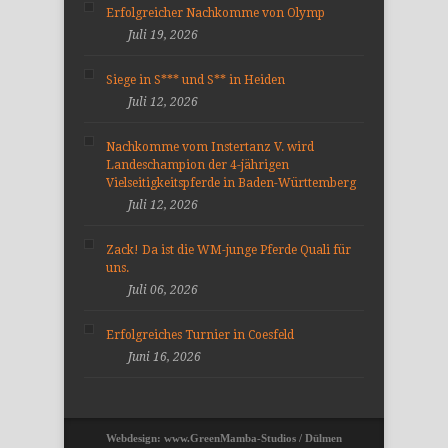
Erfolgreicher Nachkomme von Olymp
Juli 19, 2026
Siege in S*** und S** in Heiden
Juli 12, 2026
Nachkomme vom Instertanz V. wird
Landeschampion der 4-jährigen
Vielseitigkeitspferde in Baden-Württemberg
Juli 12, 2026
Zack! Da ist die WM-junge Pferde Quali für
uns.
Juli 06, 2026
Erfolgreiches Turnier in Coesfeld
Juni 16, 2026
Webdesign: www.GreenMamba-Studios / Dülmen