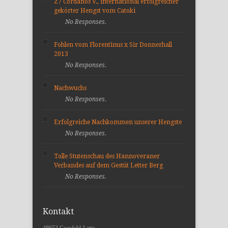
Z7 Cordanos V., international erfolgreicher
gekörter Hengst vom Catoki
No Responses.
Fohlen vom Florentinus x Sir Donnerhall
2013
No Responses.
Nachwuchs
No Responses.
Erfolgreiche Nachkommen unserer Hengste
No Responses.
Tolle Stutenschau des Hannoveraner
Verbandes auf dem Gestüt Letter Berg
No Responses.
Kontakt