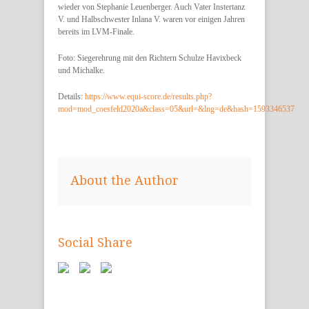
wieder von Stephanie Leuenberger. Auch Vater Instertanz
V. und Halbschwester Inlana V. waren vor einigen Jahren
bereits im LVM-Finale.
Foto: Siegerehrung mit den Richtern Schulze Havixbeck
und Michalke.
Details:
https://www.equi-score.de/results.php?
mod=mod_coesfeld2020a&class=05&url=&lng=de&hash=1593346537
About the Author
Social Share