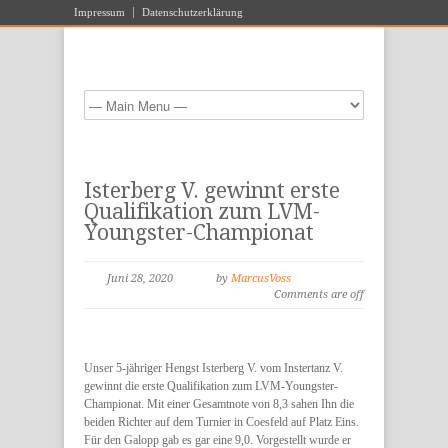
Impressum
Datenschutzerklärung
Isterberg V. gewinnt erste
Qualifikation zum LVM-
Youngster-Championat
Juni 28, 2020
by
MarcusVoss
Comments are off
Unser 5-jähriger Hengst Isterberg V. vom Instertanz V.
gewinnt die erste Qualifikation zum LVM-Youngster-
Championat. Mit einer Gesamtnote von 8,3 sahen Ihn die
beiden Richter auf dem Turnier in Coesfeld auf Platz Eins.
Für den Galopp gab es gar eine 9,0. Vorgestellt wurde er