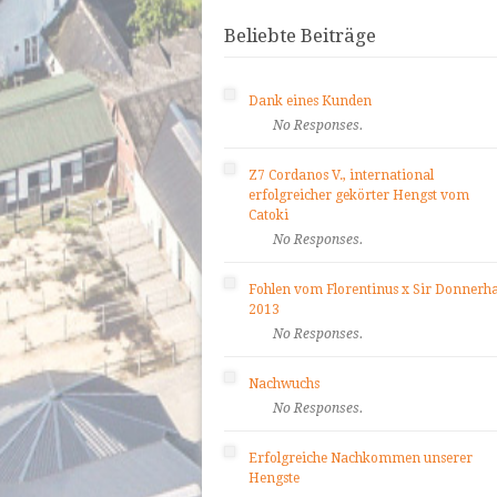
Beliebte Beiträge
Dank eines Kunden
No Responses.
Z7 Cordanos V., international
erfolgreicher gekörter Hengst vom
Catoki
No Responses.
Fohlen vom Florentinus x Sir Donnerha
2013
No Responses.
Nachwuchs
No Responses.
Erfolgreiche Nachkommen unserer
Hengste