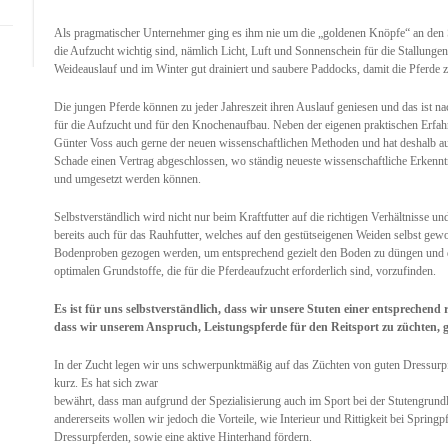
Als pragmatischer Unternehmer ging es ihm nie um die „goldenen Knöpfe“ an den 
die Aufzucht wichtig sind, nämlich Licht, Luft und Sonnenschein für die Stallungen 
Weideauslauf und im Winter gut drainiert und saubere Paddocks, damit die Pferde z
Die jungen Pferde können zu jeder Jahreszeit ihren Auslauf geniesen und das ist 
für die Aufzucht und für den Knochenaufbau. Neben der eigenen praktischen Erfah
Günter Voss auch gerne der neuen wissenschaftlichen Methoden und hat deshalb
Schade einen Vertrag abgeschlossen, wo ständig neueste wissenschaftliche Erkennt
und umgesetzt werden können.
Selbstverständlich wird nicht nur beim Kraftfutter auf die richtigen Verhältnisse 
bereits auch für das Rauhfutter, welches auf den gestütseigenen Weiden selbst gewo
Bodenproben gezogen werden, um entsprechend gezielt den Boden zu düngen und d
optimalen Grundstoffe, die für die Pferdeaufzucht erforderlich sind, vorzufinden.
Es ist für uns selbstverständlich, dass wir unsere Stuten einer entsprechend 
dass wir unserem Anspruch, Leistungspferde für den Reitsport zu züchten, 
In der Zucht legen wir uns schwerpunktmäßig auf das Züchten von guten Dressurp
kurz. Es hat sich zwar
bewährt, dass man aufgrund der Spezialisierung auch im Sport bei der Stutengrundl
andererseits wollen wir jedoch die Vorteile, wie Interieur und Rittigkeit bei Sprin
Dressurpferden, sowie eine aktive Hinterhand fördern.