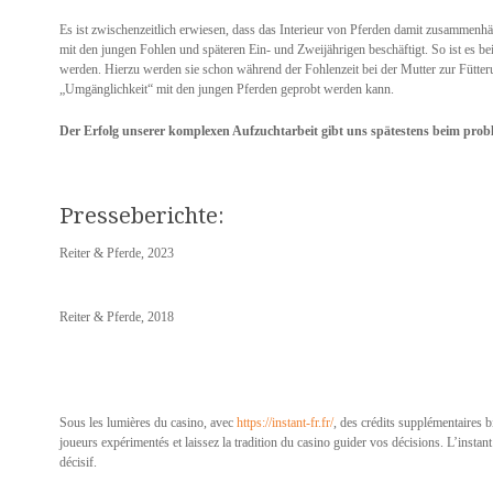
Es ist zwischenzeitlich erwiesen, dass das Interieur von Pferden damit zusammenhän
mit den jungen Fohlen und späteren Ein- und Zweijährigen beschäftigt. So ist es bei
werden. Hierzu werden sie schon während der Fohlenzeit bei der Mutter zur Fütte
„Umgänglichkeit“ mit den jungen Pferden geprobt werden kann.
Der Erfolg unserer komplexen Aufzuchtarbeit gibt uns spätestens beim probl
Presseberichte:
Reiter & Pferde, 2023
Reiter & Pferde, 2018
Sous les lumières du casino, avec
https://instant-fr.fr/
, des crédits supplémentaires b
joueurs expérimentés et laissez la tradition du casino guider vos décisions. L’instant
décisif.