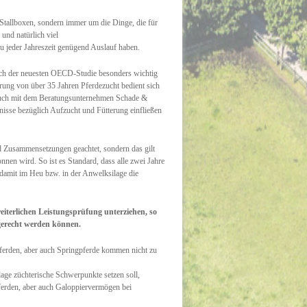
Stallboxen, sondern immer um die Dinge, die für
und natürlich viel
u jeder Jahreszeit genügend Auslauf haben.
nach der neuesten OECD-Studie besonders wichtig
rung von über 35 Jahren Pferdezucht bedient sich
 auch mit dem Beratungsunternehmen Schade &
nisse bezüglich Aufzucht und Fütterung einfließen
und Zusammensetzungen geachtet, sondern das gilt
nnen wird. So ist es Standard, dass alle zwei Jahre
amit im Heu bzw. in der Anwelksilage die
reiterlichen Leistungsprüfung unterziehen, so
gerecht werden können.
ferden, aber auch Springpferde kommen nicht zu
age züchterische Schwerpunkte setzen soll,
gpferden, aber auch Galoppiervermögen bei