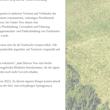
agement in mehreren Vereinen und Verbänden das
einem renommierten, vielseitigen Pferdebetrieb
sen, bis Günter Voss daraus eine
 zu Pferdehaltung, Gesundheit und Fütterung
Gruppenauslauf- und Paddockhaltung von Zuchtstuten
t wurde.
ren stets für die Nachzucht verantwortlich. Alle
undsolide angeritten, auf Turnieren vorgestellt und
reduzieren“, plant Marcus Voss eine leichte
ungpferden Blutlinien hinzukommen, die die eigene
den noch mehr Gewicht erhalten.
on 2022). Zu diesem eigenen Hengst kommt aktuell
on der fünf- und sechsjährigen Springponys),