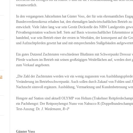
verantwortlich.
In den vergangenen Jahrzehnten hat Günter Voss, der für sein ehrenamtliches Eng
Bundesverdienstkreuz erhalten hat, den ehemaligen landwirtschaftlichen Betrieb zu 
entwickelt. Viele Jahre lang war sein Gestüt Deckstelle des NRW Landgestüts gewe
Privathengststation wachsen ließ. Stets auf Basis wissenschaftlicher Erkenntnisse
handelnd, war sein Betrieb einer der ersten in Westfalen, der konsequent auf die 
und Aufzuchtpferden gesetzt hat und mit entsprechenden Stallgebäuden aufgewerte
Ein gutes Dutzend Zuchtstuten verschiedener Blutlinien mit Schwerpunkt Dressur wa
Pferde wachsen im Betrieb mit seinen großzügigen Weideflächen auf, werden dort gr
zum Verkauf angeboten.
„Die Zahl der Zuchtstuten werden wir ein wenig zugunsten von Ausbildungspferden 
ll
Veränderung im Betriebsschwerpunkt. Auch sollen durch Zukauf von Fohlen und J
Nachzucht sinnvoll ergänzen. Ausbildung, Vermarktung und Kundenbetreuung wer
Hengste auf Station sind aktuell OLYMP von Helium (Trakehner Reitpferdechampi
ein Pachthengst: Der Reitponyhengst Nuno von Nabucco R (Doppelbundeschampi
Text-Auszug: Dr.
J. Wiedemann, R+P
Günter Voss