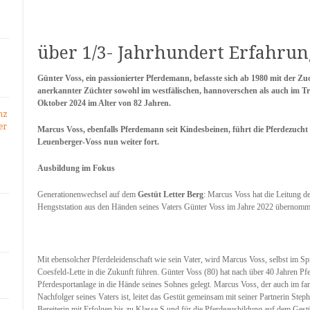
über 1/3- Jahrhundert Erfahru
Günter Voss, ein passionierter Pferdemann, befasste sich ab 1980 mit der 
anerkannter Züchter sowohl im westfälischen, hannoverschen als auch im Tr
Oktober 2024 im Alter von 82 Jahren.
nz
er
Marcus Voss, ebenfalls Pferdemann seit Kindesbeinen, führt die Pferdezuch
Leuenberger-Voss nun weiter fort.
Ausbildung im Fokus
Generationenwechsel auf dem
Gestüt Letter Berg
: Marcus Voss hat die Leitung d
Hengststation aus den Händen seines Vaters Günter Voss im Jahre 2022 übernomm
Mit ebensolcher Pferdeleidenschaft wie sein Vater, wird Marcus Voss, selbst im Spri
Coesfeld-Lette in die Zukunft führen. Günter Voss (80) hat nach über 40 Jahren Pf
Pferdesportanlage in die Hände seines Sohnes gelegt. Marcus Voss, der auch im 
Nachfolger seines Vaters ist, leitet das Gestüt gemeinsam mit seiner Partnerin Step
Bereiterin mit Erfolgen bis zu Klasse S und für die Pferdeausbildung auf dem Gestü