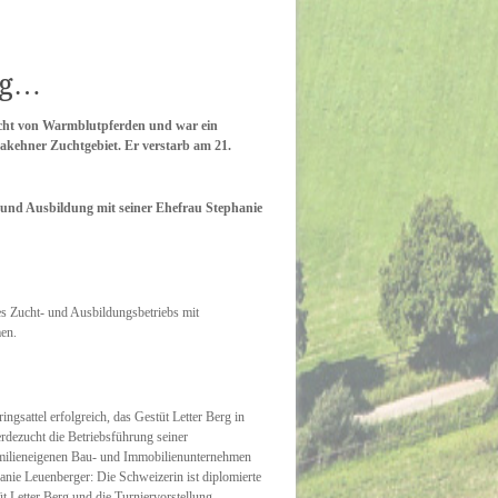
ng…
Zucht von Warmblutpferden und war ein
akehner Zuchtgebiet. Er verstarb am 21.
t und Ausbildung mit seiner Ehefrau Stephanie
es Zucht- und Ausbildungsbetriebs mit
en.
ngsattel erfolgreich, das Gestüt Letter Berg in
erdezucht die Betriebsführung seiner
familieneigenen Bau- und Immobilienunternehmen
hanie Leuenberger: Die Schweizerin ist diplomierte
t Letter Berg und die Turniervorstellung