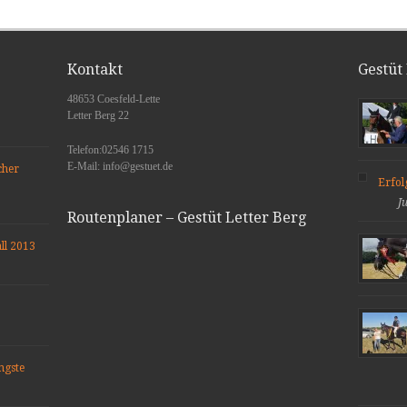
Kontakt
Gestüt
48653 Coesfeld-Lette
Letter Berg 22
Telefon:02546 1715
E-Mail: info@gestuet.de
cher
Erfo
J
Routenplaner – Gestüt Letter Berg
ll 2013
ngste