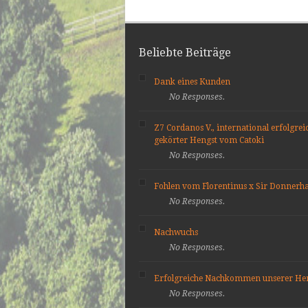
Beliebte Beiträge
Dank eines Kunden
No Responses.
Z7 Cordanos V., international erfolgrei
gekörter Hengst vom Catoki
No Responses.
Fohlen vom Florentinus x Sir Donnerha
No Responses.
Nachwuchs
No Responses.
Erfolgreiche Nachkommen unserer He
No Responses.