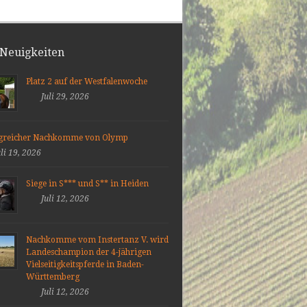
 Neuigkeiten
Platz 2 auf der Westfalenwoche
Juli 29, 2026
lgreicher Nachkomme von Olymp
uli 19, 2026
Siege in S*** und S** in Heiden
Juli 12, 2026
Nachkomme vom Instertanz V. wird
Landeschampion der 4-jährigen
Vielseitigkeitspferde in Baden-
Württemberg
Juli 12, 2026