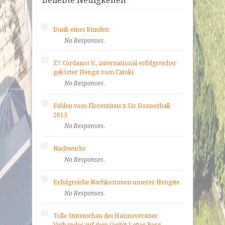
Dank eines Kunden
No Responses.
Z7 Cordanos V., international erfolgreicher
gekörter Hengst vom Catoki
No Responses.
Fohlen vom Florentinus x Sir Donnerhall
2013
No Responses.
Nachwuchs
No Responses.
Erfolgreiche Nachkommen unserer Hengste
No Responses.
Tolle Stutenschau des Hannoveraner
Verbandes auf dem Gestüt Letter Berg