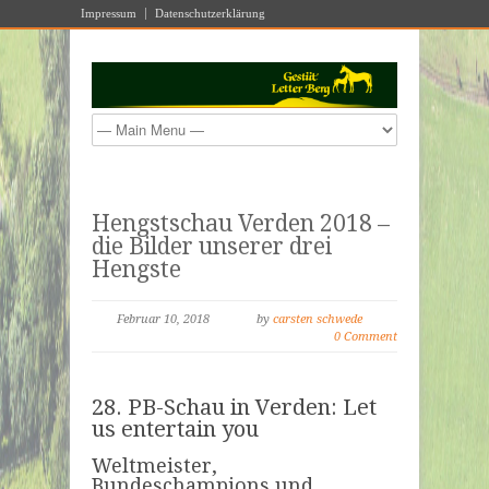
Impressum
Datenschutzerklärung
Hengstschau Verden 2018 –
die Bilder unserer drei
Hengste
Februar 10, 2018
by
carsten schwede
0 Comment
28. PB-Schau in Verden: Let
us entertain you
Weltmeister,
Bundeschampions und