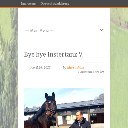
Impressum
Datenschutzerklärung
Bye bye Instertanz V.
April 26, 2023
by
MarcusVoss
Comments are off