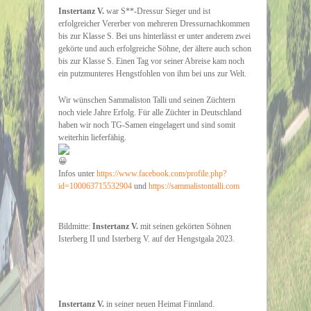
Instertanz V.
war S**-Dressur Sieger und ist
erfolgreicher Vererber von mehreren Dressurnachkommen
bis zur Klasse S. Bei uns hinterlässt er unter anderem zwei
gekörte und auch erfolgreiche Söhne, der ältere auch schon
bis zur Klasse S. Einen Tag vor seiner Abreise kam noch
ein putzmunteres Hengstfohlen von ihm bei uns zur Welt.
Wir wünschen Sammaliston Talli und seinen Züchtern
noch viele Jahre Erfolg. Für alle Züchter in Deutschland
haben wir noch TG-Samen eingelagert und sind somit
weiterhin lieferfähig.
Infos unter
https://www.facebook.com/profile.php?
id=100063715532904
und
https://sammalistontalli.com
Bildmitte:
Instertanz V.
mit seinen gekörten Söhnen
Isterberg II und Isterberg V. auf der Hengstgala 2023.
Instertanz V.
in seiner neuen Heimat Finnland.