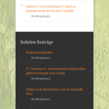
Indora V. vom Instertanz V. wird 4-j.
Championesse des Kreises Coesfeld
No Responses.
Beliebte Beiträge
Dank eines Kunden
No Responses.
Z7 Cordanos V., international erfolgreicher
gekörter Hengst vom Catoki
No Responses.
Fohlen vom Florentinus x Sir Donnerhall
2013
No Responses.