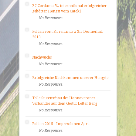
Z7 Cordanos V., international erfolgreicher
gekörter Hengst vom Catoki
No Responses.
Fohlen vom Florentinus x Sir Donnerhall
2013
No Responses.
Nachwuchs
No Responses.
Erfolgreiche Nachkommen unserer Hengste
No Responses.
Tolle Stutenschau des Hannoveraner
Verbandes auf dem Gestüt Letter Berg
No Responses.
Fohlen 2015 - Impressionen April
No Responses.