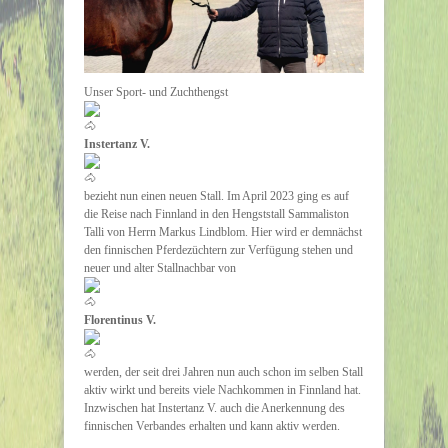
Unser Sport- und Zuchthengst
Instertanz V.
bezieht nun einen neuen Stall. Im April 2023 ging es auf
die Reise nach Finnland in den Hengststall Sammaliston
Talli von Herrn Markus Lindblom. Hier wird er demnächst
den finnischen Pferdezüchtern zur Verfügung stehen und
neuer und alter Stallnachbar von
Florentinus V.
werden, der seit drei Jahren nun auch schon im selben Stall
aktiv wirkt und bereits viele Nachkommen in Finnland hat.
Inzwischen hat Instertanz V. auch die Anerkennung des
finnischen Verbandes erhalten und kann aktiv werden.