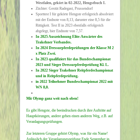
Westfalen, gekört in 02-2022, Hengstbuch I.
Züchter: Gestüt Radegast, Prussendorf
Sporttest I für gekörte Hengste erfolgreich absolviert
mit der Endnote von 8,13, darunter eine 8,5 für die
Rittigkeit. Test II in 2023 ebenfalls erfolgreich
abgelegt, hier Endnote von 7,57.
In 2025 Auszeichnung Elite-Anwärter des
Trakehner Verbandes.
In 2024 Dressurpferdeprüfungen der Klasse M 2
x Platz Zwei.
In 2023 qualifiziert für das Bundeschampionat
2023 und
Sieger Dressurpferdeprüfung Kl. L.
In 2022 Sieger Trakehner Reitpferdechampionat
und in Reitpferdeprüfung.
in 2022 Teilnehmer Bundeschampionat 2022 mit
WN 8,0.
Mit Olymp ganz weit nach oben!
Es gibt Hengste, die beeindrucken durch ihre Auftritte auf
Hauptkörungen, andere gehen einen anderen Weg, z.B. auf
Veranlagungsprüfungen.
Zur letzteren Gruppe gehört Olymp, was für ein Name!
Anlässlich der Veranlagungsprüfung Ende September in