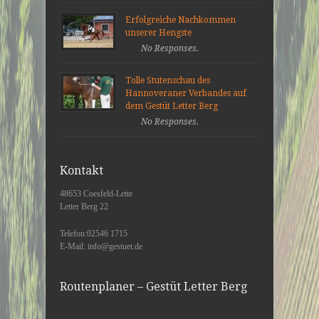
Erfolgreiche Nachkommen
unserer Hengste
No Responses.
Tolle Stutenschau des
Hannoveraner Verbandes auf
dem Gestüt Letter Berg
No Responses.
Kontakt
48653 Coesfeld-Lette
Letter Berg 22
Telefon:02546 1715
E-Mail: info@gestuet.de
Routenplaner – Gestüt Letter Berg