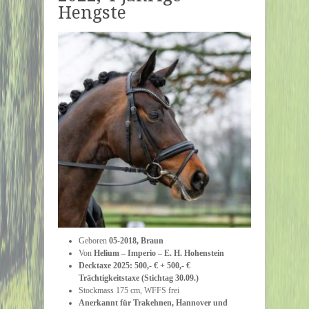
Hengste
Geboren
05-2018, Braun
Von
Helium – Imperio – E. H. Hohenstein
Decktaxe 2025: 500,- € + 500,- €
Trächtigkeitstaxe (Stichtag 30.09.)
Stockmass 175 cm, WFFS frei
Anerkannt für Trakehnen, Hannover und