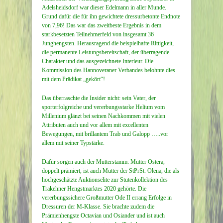
Adelsheidsdorf war dieser Edelmann in aller Munde.
Grund dafür die für ihn gewichtete dressurbetonte Endnote
von 7,96! Das war das zweitbeste Ergebnis in dem
starkbesetzten Teilnehmerfeld von insgesamt 36
Junghengsten. Herausragend die beispielhafte Rittigkeit,
die permanente Leistungsbereitschaft, der überragende
Charakter und das ausgezeichnete Interieur. Die
Kommission des Hannoveraner Verbandes belohnte dies
mit dem Prädikat „gekört“!
Das überraschte die Insider nicht: sein Vater, der
sporterfolgreiche und vererbungsstarke Helium vom
Millenium glänzt bei seinen Nachkommen mit vielen
Attributen auch und vor allem mit excellenten
Bewegungen, mit brillantem Trab und Galopp …..vor
allem mit seiner Typstärke.
Dafür sorgen auch der Mutterstamm: Mutter Ostera,
doppelt prämiert, ist auch Mutter der StPrSt. Olena, die als
hochgeschätzte Auktionselite zur Stutenkollektion des
Trakehner Hengstmarktes 2020 gehörte. Die
vererbungssichere Großmutter Ode II errang Erfolge in
Dressuren der M-Klasse. Sie brachte zudem die
Prämienhengste Octavian und Osiander und ist auch