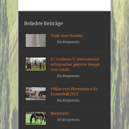
Beliebte Beiträge
Dank eines Kunden
No Responses.
Z7 Cordanos V., international
erfolgreicher gekörter Hengst
vom Catoki
No Responses.
Fohlen vom Florentinus x Sir
Donnerhall 2013
No Responses.
Nachwuchs
No Responses.