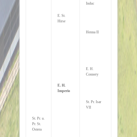
Induc
E. St.
Hirse
Henna II
E. H.
Connery
E. H.
Imperio
St. Pr. Isar
VII
St. Pr. u.
Pr. St.
Ostera