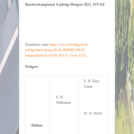
Bundeschampionat 4-jährige Hengste 2022, WN 8,0
Detailinfos unter
https://www.fnverlag.de/fn-
erfolgsdaten/olymp-60-de-409090139618-
hengst/pferd/xGyGDn_PLUS_UooI_GLE_
Pedigree
E. H. Easy
Game
E. H.
Millenium
Pr. St. Merle
Helium