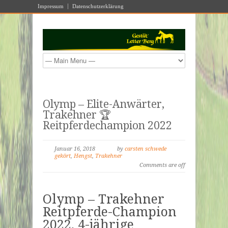
Impressum
Datenschutzerklärung
Olymp – Elite-Anwärter,
Trakehner 🏆
Reitpferdechampion 2022
Januar 16, 2018
by
carsten schwede
gekört
,
Hengst
,
Trakehner
Comments are off
Olymp – Trakehner
Reitpferde-Champion
2022, 4-jährige