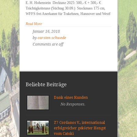
E. H. Hohenstein Decktaxe 2025: 500,- € + 500,- €
Trächtigkeitstaxe (Stichtag 30.09.) Stockmass 175 cm,
WFFS frei Anerkannt für Trakehnen, Hannover und Westf
Read More
Januar 16, 2018
by
carsten schwede
Comments are off
Beliebte Beiträge
Dank eines Kunden
No Responses.
Z7 Cordanos V., international
erfolgreicher gekörter Hengst
vom Catoki