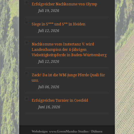
Erfolgreicher Nachkomme von Olymp
Juli 19, 2026
Siege in S*** und S** in Heiden
Juli 12, 2026
Nachkomme vom Instertanz V. wird
Landeschampion der 4-jährigen
Vielseitigkeitspferde in Baden-Württemberg
Juli 12, 2026
Zack! Da ist die WM-junge Pferde Quali für
uns.
Juli 06, 2026
Erfolgreiches Turnier in Coesfeld
Juni 16, 2026
Webdesign: www.GreenMamba-Studios / Dülmen