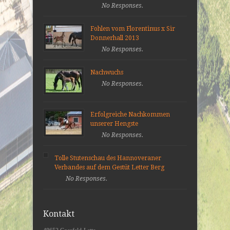
No Responses.
Fohlen vom Florentinus x Sir
Donnerhall 2013
No Responses.
Nachwuchs
No Responses.
Erfolgreiche Nachkommen
unserer Hengste
No Responses.
Tolle Stutenschau des Hannoveraner
Verbandes auf dem Gestüt Letter Berg
No Responses.
Kontakt