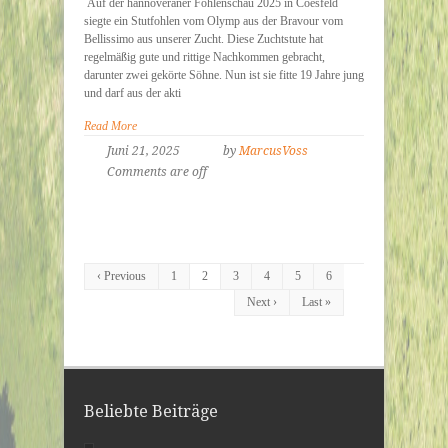
Auf der hannoveraner Fohlenschau 2025 in Coesfeld
siegte ein Stutfohlen vom Olymp aus der Bravour vom
Bellissimo aus unserer Zucht. Diese Zuchtstute hat
regelmäßig gute und rittige Nachkommen gebracht,
darunter zwei gekörte Söhne. Nun ist sie fitte 19 Jahre jung
und darf aus der akti
Read More
Juni 21, 2025
by
MarcusVoss
Comments are off
‹ Previous
1
2
3
4
5
6
Next ›
Last »
Beliebte Beiträge