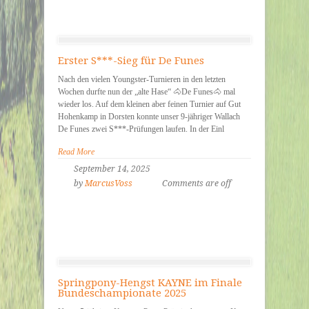
Erster S***-Sieg für De Funes
Nach den vielen Youngster-Turnieren in den letzten
Wochen durfte nun der „alte Hase“ 🐴De Funes🐴 mal
wieder los. Auf dem kleinen aber feinen Turnier auf Gut
Hohenkamp in Dorsten konnte unser 9-jähriger Wallach
De Funes zwei S***-Prüfungen laufen. In der Einl
Read More
September 14, 2025
by
MarcusVoss
Comments are off
Springpony-Hengst KAYNE im Finale
Bundeschampionate 2025