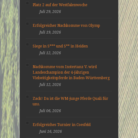
Platz 2 auf der Westfalenwoche
Juli 29, 2026
Erfolgreicher Nachkomme von Olymp
Juli 19, 2026
Siege in S*** und S** in Heiden
Juli 12, 2026
Nachkomme vom Instertanz V. wird
Landeschampion der 4-jährigen
Vielseitigkeitspferde in Baden-Württemberg
Juli 12, 2026
Zack! Da ist die WM-junge Pferde Quali für
uns.
Juli 06, 2026
Erfolgreiches Turnier in Coesfeld
Juni 16, 2026