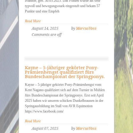
Ivanhoe, geb. 30.05.2025. Das Fohlen wurde als sehr
typvoll und bewegungsstark eingestuft und bekam 57
Punkte und eine Empfeh
Read More
August 14, 2025
by
MarcusVoss
Comments are off
Kayne – 5-jähriger gekörter Pony-
Prämienhengst qualifiziert fürs
Bundeschampionat der Springponys.
Kayne – 5-jähriger gekörter Pony-Prämienhengst vom
Kent Nagano qualifiziert sich auf dem Turnier in Mühlen
fürs Bundeschampionat der Springponys. Erst seit April
2025 haben wir unseren schicken Dunkelbraunen in der
Springausbildung im Stall von AVR Equimotion
https://www.facebook.com/
Read More
August 07, 2025
by
MarcusVoss