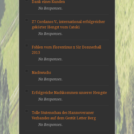
Dank eines Kunden
No Responses.
Z7 Cordanos V., international erfolgreicher
gekörter Hengst vom Catoki
No Responses.
Fohlen vom Florentinus x Sir Donnerhall
2013
No Responses.
Nachwuchs
No Responses.
Erfolgreiche Nachkommen unserer Hengste
No Responses.
Tolle Stutenschau des Hannoveraner
Verbandes auf dem Gestüt Letter Berg
No Responses.