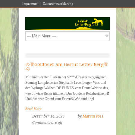
Impressum
Datenschutzerklärung
🐴🥂Goldfeier am Gestüt Letter Berg🥂
🐴
Mit ihrem dritten Platz in der S***-Dressur vergangenen
Sonntag komplettierten Stephanie Leuenberger-Voss und
der 9-jährige Wallach DE FUNES vom Dante Weltino das,
wovon viele Reiter träumen: Das Goldene Reitabzeichen!🎖️
Und das war Grund zum Feiern🥳Wir sind ungl
Read More
Dezember 14, 2025
by
MarcusVoss
Comments are off