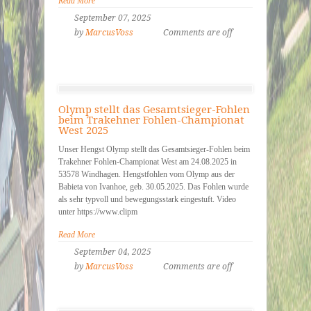
Read More
September 07, 2025
by
MarcusVoss
Comments are off
Olymp stellt das Gesamtsieger-Fohlen
beim Trakehner Fohlen-Championat
West 2025
Unser Hengst Olymp stellt das Gesamtsieger-Fohlen beim
Trakehner Fohlen-Championat West am 24.08.2025 in
53578 Windhagen. Hengstfohlen vom Olymp aus der
Babieta von Ivanhoe, geb. 30.05.2025. Das Fohlen wurde
als sehr typvoll und bewegungsstark eingestuft. Video
unter https://www.clipm
Read More
September 04, 2025
by
MarcusVoss
Comments are off