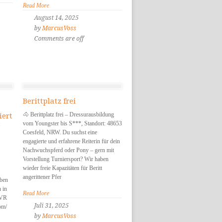
Read More
August 14, 2025
by
MarcusVoss
Comments are off
Berittplatz frei
🐴 Berittplatz frei – Dressurausbildung
iert
t
vom Youngster bis S***, Standort: 48653
Coesfeld, NRW. Du suchst eine
engagierte und erfahrene Reiterin für dein
Nachwuchspferd oder Pony – gern mit
Vorstellung Turniersport? Wir haben
wieder freie Kapazitäten für Beritt
angerittener Pfer
aben
 in
Read More
AVR
Juli 31, 2025
om/
by
MarcusVoss