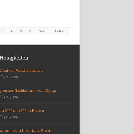
3
4
5
6
Next ›
Last »
 Neuigkeiten
 2 auf der Westfalenwoche
uli 29, 2026
lgreicher Nachkomme von Olymp
uli 19, 2026
 in S*** und S** in Heiden
uli 12, 2026
komme vom Instertanz V. wird