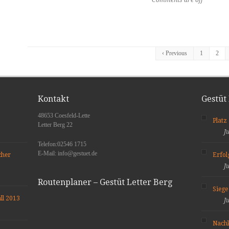
Comments are off
‹ Previous
1
2
Kontakt
Gestüt
48653 Coesfeld-Lette
Platz
Letter Berg 22
J
Telefon:02546 1715
E-Mail: info@gestuet.de
cher
Erfo
J
Routenplaner – Gestüt Letter Berg
Siege
ll 2013
J
Nach