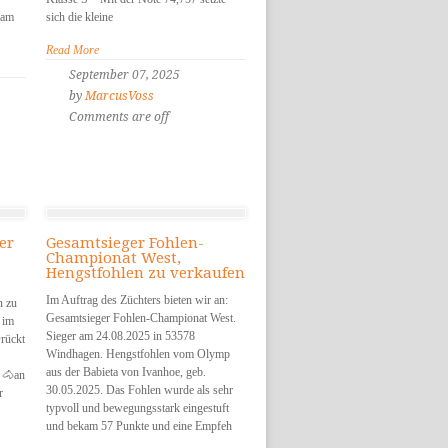
 am
sich die kleine
Read More
September 07, 2025
by
MarcusVoss
Comments are off
er
Gesamtsieger Fohlen-
Championat West,
Hengstfohlen zu verkaufen
Im Auftrag des Züchters bieten wir an:
n zu
Gesamtsieger Fohlen-Championat West.
 im
Sieger am 24.08.2025 in 53578
rückt
Windhagen. Hengstfohlen vom Olymp
aus der Babieta von Ivanhoe, geb.
t 🐴an
30.05.2025. Das Fohlen wurde als sehr
r
typvoll und bewegungsstark eingestuft
und bekam 57 Punkte und eine Empfeh