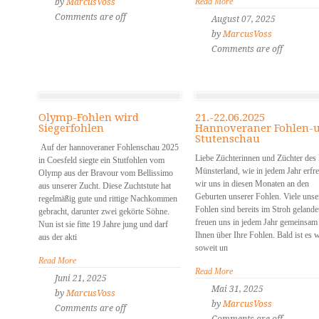
Read More
by
MarcusVoss
Comments are off
August 07, 2025
by
MarcusVoss
Comments are off
Olymp-Fohlen wird
21.-22.06.2025
Siegerfohlen
Hannoveraner Fohlen-
Stutenschau
Auf der hannoveraner Fohlenschau 2025
Liebe Züchterinnen und Züchter de
in Coesfeld siegte ein Stutfohlen vom
Münsterland, wie in jedem Jahr erfr
Olymp aus der Bravour vom Bellissimo
wir uns in diesen Monaten an den
aus unserer Zucht. Diese Zuchtstute hat
Geburten unserer Fohlen. Viele unse
regelmäßig gute und rittige Nachkommen
Fohlen sind bereits im Stroh gelande
gebracht, darunter zwei gekörte Söhne.
freuen uns in jedem Jahr gemeinsam
Nun ist sie fitte 19 Jahre jung und darf
Ihnen über Ihre Fohlen. Bald ist es 
aus der akti
soweit un
Read More
Read More
Juni 21, 2025
Mai 31, 2025
by
MarcusVoss
by
MarcusVoss
Comments are off