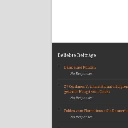
Beliebte Beiträge
Dank eines Kunden
No Responses.
Z7 Cordanos V., international erfolgrei
gekörter Hengst vom Catoki
No Responses.
Fohlen vom Florentinus x Sir Donnerha
No Responses.