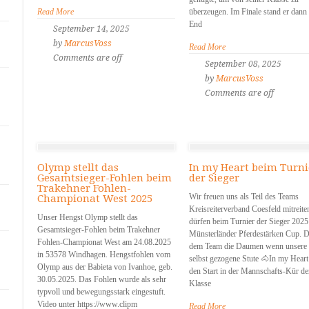
Read More
überzeugen. Im Finale stand er dann
End
September 14, 2025
by
MarcusVoss
Read More
Comments are off
September 08, 2025
by
MarcusVoss
Comments are off
Olymp stellt das
In my Heart beim Turni
Gesamtsieger-Fohlen beim
der Sieger
Trakehner Fohlen-
Wir freuen uns als Teil des Teams
Championat West 2025
Kreisreiterverband Coesfeld mitreite
Unser Hengst Olymp stellt das
dürfen beim Turnier der Sieger 2025
Gesamtsieger-Fohlen beim Trakehner
Münsterländer Pferdestärken Cup. D
Fohlen-Championat West am 24.08.2025
dem Team die Daumen wenn unsere
in 53578 Windhagen. Hengstfohlen vom
selbst gezogene Stute 🐴In my Hear
Olymp aus der Babieta von Ivanhoe, geb.
den Start in der Mannschafts-Kür de
30.05.2025. Das Fohlen wurde als sehr
Klasse
typvoll und bewegungsstark eingestuft.
Video unter https://www.clipm
Read More