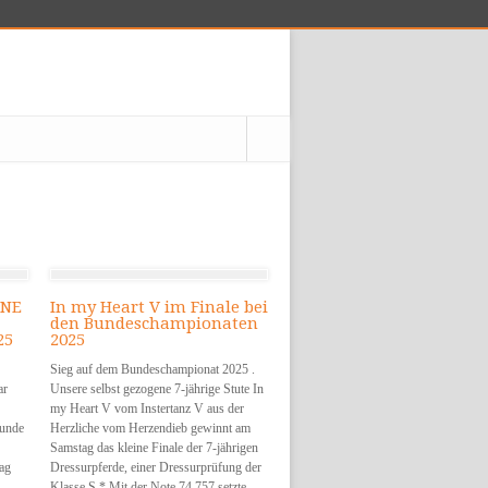
YNE
In my Heart V im Finale bei
den Bundeschampionaten
25
2025
Sieg auf dem Bundeschampionat 2025 .
ar
Unsere selbst gezogene 7-jährige Stute In
my Heart V vom Instertanz V aus der
Runde
Herzliche vom Herzendieb gewinnt am
Samstag das kleine Finale der 7-jährigen
tag
Dressurpferde, einer Dressurprüfung der
Klasse S * Mit der Note 74,757 setzte