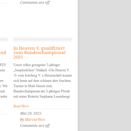
Comments are off
In Heaven V. qualifiziert
und
zum Bundeschampionat
2025
s PZV
Unser selbst gezogener 5-jähriger
euen
„Seepferdchen“-Wallach 🐴In Heaven V.
🐴 vom Isterberg V. x Herzensdieb konnte
rer
sich heute auf dem schönen aber feuchten
t. Wir
Turnier in Marl-Sinsen zum
 mit
Bundeschampionat der 5-jährigen Pferde
wieder
mit seiner Reiterin Stephanie Leuenberge
Read More
Mai 28, 2025
by
MarcusVoss
Comments are off