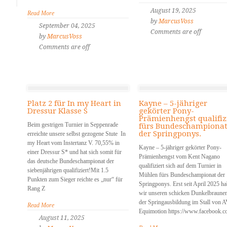
August 19, 2025
Read More
by
MarcusVoss
September 04, 2025
Comments are off
by
MarcusVoss
Comments are off
Platz 2 für In my Heart in
Kayne – 5-jähriger
Dressur Klasse S
gekörter Pony-
Prämienhengst qualifiz
Beim gestrigen Turnier in Seppenrade
fürs Bundeschampiona
der Springponys.
erreichte unsere selbst gezogene Stute In
my Heart vom Instertanz V. 70,55% in
Kayne – 5-jähriger gekörter Pony-
einer Dressur S* und hat sich somit für
Prämienhengst vom Kent Nagano
das deutsche Bundeschampionat der
qualifiziert sich auf dem Turnier in
siebenjährigen qualifiziert!Mit 1.5
Mühlen fürs Bundeschampionat der
Punkten zum Sieger reichte es „nur“ für
Springponys. Erst seit April 2025 h
Rang Z
wir unseren schicken Dunkelbraunen
der Springausbildung im Stall von 
Read More
Equimotion https://www.facebook.c
August 11, 2025