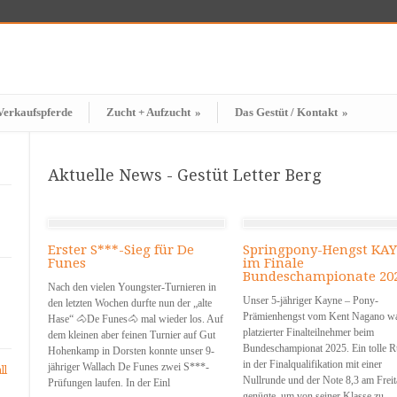
Verkaufspferde
Zucht + Aufzucht
»
Das Gestüt / Kontakt
»
Aktuelle News - Gestüt Letter Berg
Erster S***-Sieg für De
Springpony-Hengst KA
Funes
im Finale
Bundeschampionate 20
Nach den vielen Youngster-Turnieren in
Unser 5-jähriger Kayne – Pony-
den letzten Wochen durfte nun der „alte
Prämienhengst vom Kent Nagano w
Hase“ 🐴De Funes🐴 mal wieder los. Auf
platzierter Finalteilnehmer beim
dem kleinen aber feinen Turnier auf Gut
Bundeschampionat 2025. Ein tolle 
Hohenkamp in Dorsten konnte unser 9-
in der Finalqualifikation mit einer
jähriger Wallach De Funes zwei S***-
ll
Nullrunde und der Note 8,3 am Frei
Prüfungen laufen. In der Einl
genügte, um von seiner Klasse zu