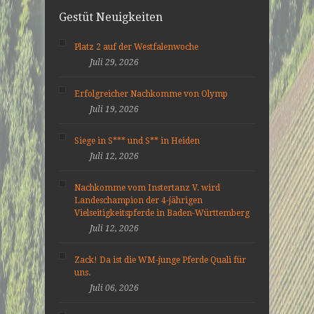
Gestüt Neuigkeiten
Platz 2 auf der Westfalenwoche
Juli 29, 2026
Erfolgreicher Nachkomme von Olymp
Juli 19, 2026
Siege in S*** und S** in Heiden
Juli 12, 2026
Nachkomme vom Instertanz V. wird
Landeschampion der 4-jährigen
Vielseitigkeitspferde in Baden-Württemberg
Juli 12, 2026
Zack! Da ist die WM-junge Pferde Quali für
uns.
Juli 06, 2026