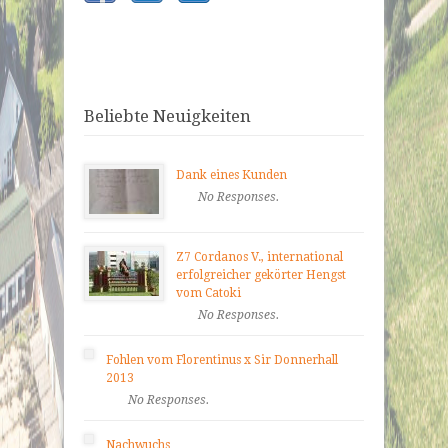
Beliebte Neuigkeiten
Dank eines Kunden
No Responses.
Z7 Cordanos V., international
erfolgreicher gekörter Hengst
vom Catoki
No Responses.
Fohlen vom Florentinus x Sir Donnerhall
2013
No Responses.
Nachwuchs