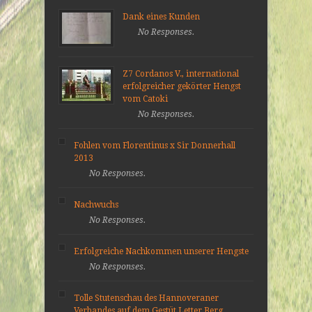
Dank eines Kunden
No Responses.
Z7 Cordanos V., international
erfolgreicher gekörter Hengst
vom Catoki
No Responses.
Fohlen vom Florentinus x Sir Donnerhall
2013
No Responses.
Nachwuchs
No Responses.
Erfolgreiche Nachkommen unserer Hengste
No Responses.
Tolle Stutenschau des Hannoveraner
Verbandes auf dem Gestüt Letter Berg