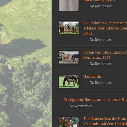
No Responses.
Z7 Cordanos V., internatio
erfolgreicher gekörter He
Catoki
No Responses.
Fohlen vom Florentinus x S
Donnerhall 2013
No Responses.
Nachwuchs
No Responses.
Erfolgreiche Nachkommen unserer He
No Responses.
Tolle Stutenschau des Han
Verbandes auf dem Gestüt 