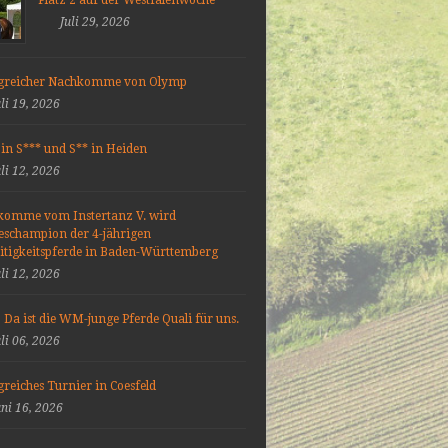
Juli 29, 2026
lgreicher Nachkomme von Olymp
uli 19, 2026
 in S*** und S** in Heiden
uli 12, 2026
komme vom Instertanz V. wird
schampion der 4-jährigen
eitigkeitspferde in Baden-Württemberg
uli 12, 2026
 Da ist die WM-junge Pferde Quali für uns.
uli 06, 2026
greiches Turnier in Coesfeld
uni 16, 2026