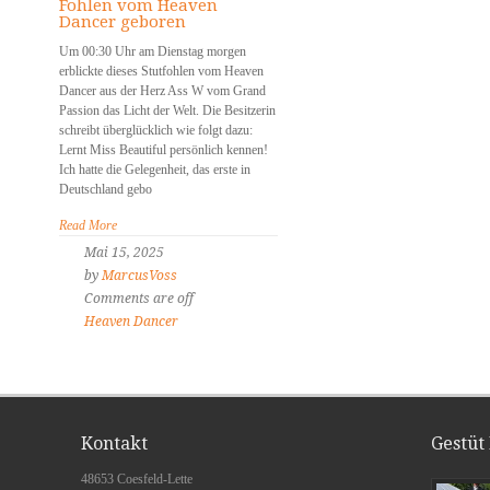
Fohlen vom Heaven
Dancer geboren
Um 00:30 Uhr am Dienstag morgen
erblickte dieses Stutfohlen vom Heaven
Dancer aus der Herz Ass W vom Grand
Passion das Licht der Welt. Die Besitzerin
schreibt überglücklich wie folgt dazu:
Lernt Miss Beautiful persönlich kennen!
Ich hatte die Gelegenheit, das erste in
Deutschland gebo
Read More
Mai 15, 2025
by
MarcusVoss
Comments are off
Heaven Dancer
Kontakt
Gestüt
48653 Coesfeld-Lette