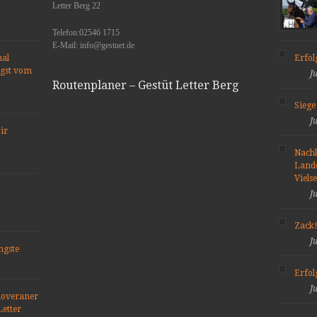
Letter Berg 22
Telefon:02546 1715
E-Mail: info@gestuet.de
nal
Erfo
ngst vom
J
Routenplaner – Gestüt Letter Berg
Siege
J
ir
Nach
Lande
Viels
J
Zack!
J
ngste
Erfol
J
noveraner
Letter