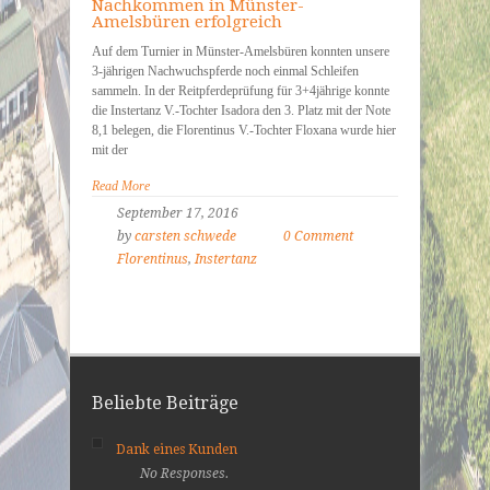
Nachkommen in Münster-
Amelsbüren erfolgreich
Auf dem Turnier in Münster-Amelsbüren konnten unsere
3-jährigen Nachwuchspferde noch einmal Schleifen
sammeln. In der Reitpferdeprüfung für 3+4jährige konnte
die Instertanz V.-Tochter Isadora den 3. Platz mit der Note
8,1 belegen, die Florentinus V.-Tochter Floxana wurde hier
mit der
Read More
September 17, 2016
by
carsten schwede
0 Comment
Florentinus
,
Instertanz
Beliebte Beiträge
Dank eines Kunden
No Responses.