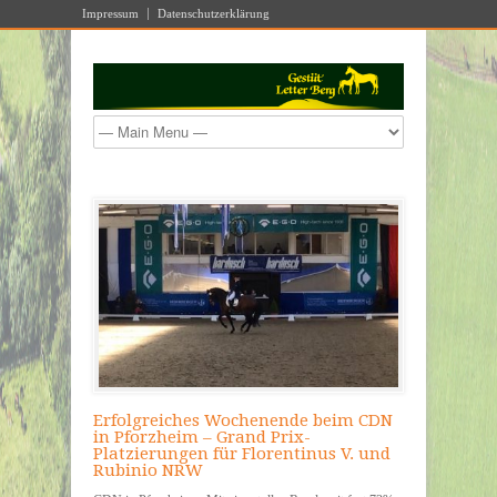
Impressum
Datenschutzerklärung
Erfolgreiches Wochenende beim CDN
in Pforzheim – Grand Prix-
Platzierungen für Florentinus V. und
Rubinio NRW