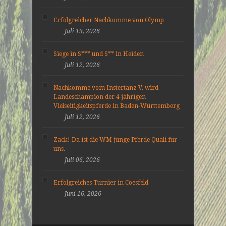
Erfolgreicher Nachkomme von Olymp
Juli 19, 2026
Siege in S*** und S** in Heiden
Juli 12, 2026
Nachkomme vom Instertanz V. wird
Landeschampion der 4-jährigen
Vielseitigkeitspferde in Baden-Württemberg
Juli 12, 2026
Zack! Da ist die WM-junge Pferde Quali für
uns.
Juli 06, 2026
Erfolgreiches Turnier in Coesfeld
Juni 16, 2026