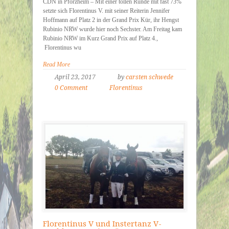
CDN in Pforzheim – Mit einer tollen Runde mit fast 73%
setzte sich Florentinus V. mit seiner Reiterin Jennifer
Hoffmann auf Platz 2 in der Grand Prix Kür, ihr Hengst
Rubinio NRW wurde hier noch Sechster. Am Freitag kam
Rubinio NRW im Kurz Grand Prix auf Platz 4.,
Florentinus wu
Read More
April 23, 2017
by
carsten schwede
0 Comment
Florentinus
Florentinus V und Instertanz V-