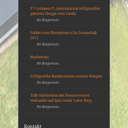
Z7 Cordanos V., international erfolgreicher
gekörter Hengst vom Catoki
No Responses.
Fohlen vom Florentinus x Sir Donnerhall
2013
No Responses.
Nachwuchs
No Responses.
Erfolgreiche Nachkommen unserer Hengste
No Responses.
Tolle Stutenschau des Hannoveraner
Verbandes auf dem Gestüt Letter Berg
No Responses.
Kontakt