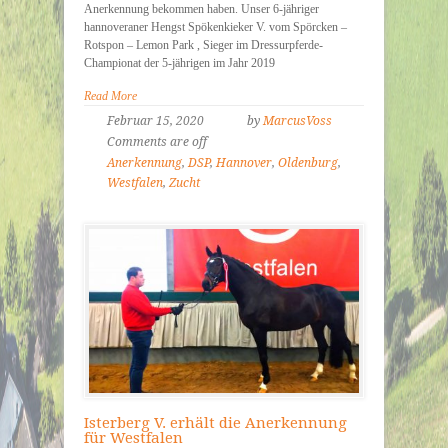
Anerkennung bekommen haben. Unser 6-jähriger
hannoveraner Hengst Spökenkieker V. vom Spörcken –
Rotspon – Lemon Park , Sieger im Dressurpferde-
Championat der 5-jährigen im Jahr 2019
Read More
Februar 15, 2020
by
MarcusVoss
Comments are off
Anerkennung
,
DSP
,
Hannover
,
Oldenburg
,
Westfalen
,
Zucht
Isterberg V. erhält die Anerkennung
für Westfalen