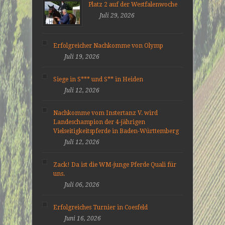
Platz 2 auf der Westfalenwoche
Juli 29, 2026
Erfolgreicher Nachkomme von Olymp
Juli 19, 2026
Siege in S*** und S** in Heiden
Juli 12, 2026
Nachkomme vom Instertanz V. wird
Landeschampion der 4-jährigen
Vielseitigkeitspferde in Baden-Württemberg
Juli 12, 2026
Zack! Da ist die WM-junge Pferde Quali für
uns.
Juli 06, 2026
Erfolgreiches Turnier in Coesfeld
Juni 16, 2026