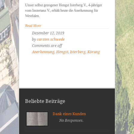
Unser selbst gezogener Hengst Isterberg V., 4-jähriger
vom Instertanz V., erhält heute die Anerkennung für
Westfalen.
Read More
Dezember 12, 2019
by
carsten schwede
Comments are off
Anerkennung
,
Hengst
,
Isterberg
,
Körung
Beliebte Beiträge
Dank eines Kunden
No Responses.