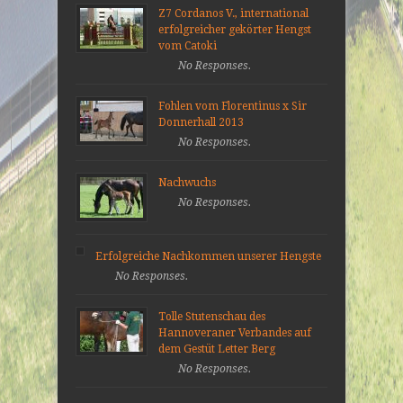
Z7 Cordanos V., international
erfolgreicher gekörter Hengst
vom Catoki
No Responses.
Fohlen vom Florentinus x Sir
Donnerhall 2013
No Responses.
Nachwuchs
No Responses.
Erfolgreiche Nachkommen unserer Hengste
No Responses.
Tolle Stutenschau des
Hannoveraner Verbandes auf
dem Gestüt Letter Berg
No Responses.