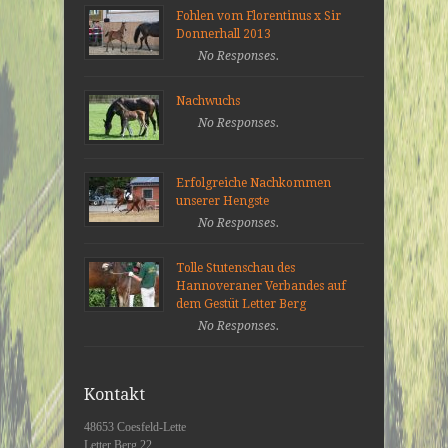
Fohlen vom Florentinus x Sir
Donnerhall 2013
No Responses.
Nachwuchs
No Responses.
Erfolgreiche Nachkommen
unserer Hengste
No Responses.
Tolle Stutenschau des
Hannoveraner Verbandes auf
dem Gestüt Letter Berg
No Responses.
Kontakt
48653 Coesfeld-Lette
Letter Berg 22