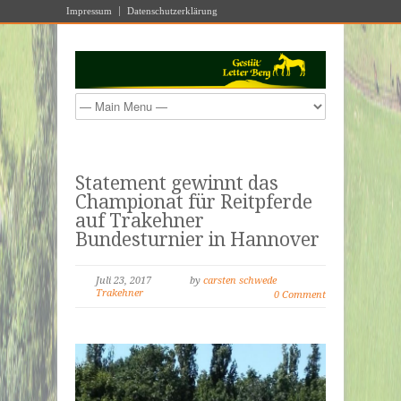
Impressum
Datenschutzerklärung
Statement gewinnt das
Championat für Reitpferde
auf Trakehner
Bundesturnier in Hannover
Juli 23, 2017
by
carsten schwede
Trakehner
0 Comment