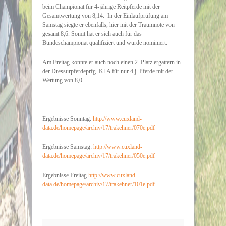
beim
Championat für 4-jährige Reitpferde
mit der
Gesamtwertung von 8,14. In der Einlaufprüfung am
Samstag siegte er ebenfalls, hier mit der Traumnote von
gesamt 8,6. Somit hat er sich auch für das
Bundeschampionat qualifiziert und wurde nominiert.
Am Freitag konnte er auch noch einen 2. Platz ergattern in
der Dressurpferdeprfg. Kl.A für nur 4 j. Pferde mit der
Wertung von 8,0.
Ergebnisse Sonntag:
http://www.cuxland-
data.de/homepage/archiv/17/trakehner/070e.pdf
Ergebnisse Samstag:
http://www.cuxland-
data.de/homepage/archiv/17/trakehner/050e.pdf
Ergebnisse Freitag
http://www.cuxland-
data.de/homepage/archiv/17/trakehner/101e.pdf