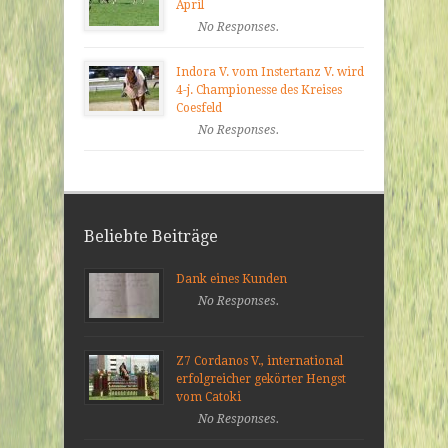
April
No Responses.
Indora V. vom Instertanz V. wird
4-j. Championesse des Kreises
Coesfeld
No Responses.
Beliebte Beiträge
Dank eines Kunden
No Responses.
Z7 Cordanos V., international
erfolgreicher gekörter Hengst
vom Catoki
No Responses.