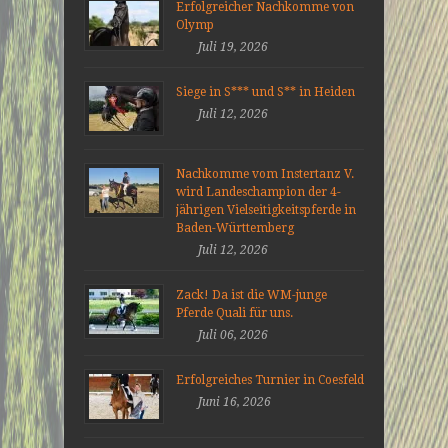
Erfolgreicher Nachkomme von
Olymp
Juli 19, 2026
Siege in S*** und S** in Heiden
Juli 12, 2026
Nachkomme vom Instertanz V.
wird Landeschampion der 4-
jährigen Vielseitigkeitspferde in
Baden-Württemberg
Juli 12, 2026
Zack! Da ist die WM-junge
Pferde Quali für uns.
Juli 06, 2026
Erfolgreiches Turnier in Coesfeld
Juni 16, 2026