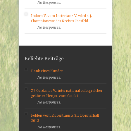
No Responses.
Indora V. vom Instertanz V. wird 4-j.
Championesse des Kreises Coesfeld
No Responses.
Beliebte Beiträge
Dank eines Kunden
No Responses.
Z7 Cordanos V., international erfolgreicher
gekörter Hengst vom Catoki
No Responses.
Fohlen vom Florentinus x Sir Donnerhall
2013
No Responses.