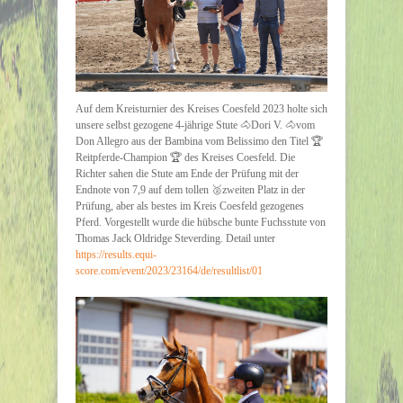
Auf dem Kreisturnier des Kreises Coesfeld 2023 holte sich
unsere selbst gezogene 4-jährige Stute
🐴
Dori V.
🐴
vom
Don Allegro aus der Bambina vom Belissimo den Titel
🏆
Reitpferde-Champion
🏆
des Kreises Coesfeld. Die
Richter sahen die Stute am Ende der Prüfung mit der
Endnote von 7,9 auf dem tollen
🥈
zweiten Platz in der
Prüfung, aber als bestes im Kreis Coesfeld gezogenes
Pferd. Vorgestellt wurde die hübsche bunte Fuchsstute von
Thomas Jack Oldridge Steverding. Detail unter
https://results.equi-
score.com/event/2023/23164/de/resultlist/01