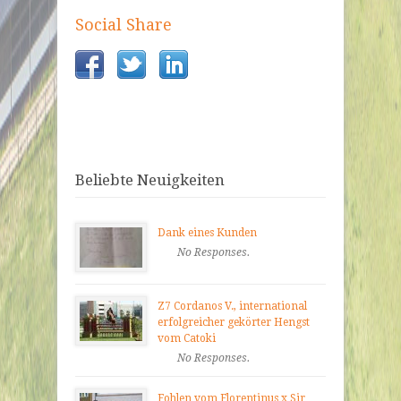
Social Share
Beliebte Neuigkeiten
Dank eines Kunden
No Responses.
Z7 Cordanos V., international
erfolgreicher gekörter Hengst
vom Catoki
No Responses.
Fohlen vom Florentinus x Sir