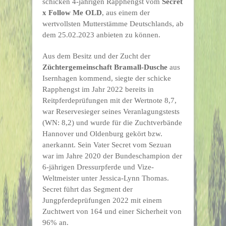
schicken 4-jährigen Rapphengst vom
Secret
x Follow Me OLD
, aus einem der
wertvollsten Mutterstämme Deutschlands, ab
dem 25.02.2023 anbieten zu können.
Aus dem Besitz und der Zucht der
Züchtergemeinschaft Bramall-Dusche
aus
Isernhagen kommend, siegte der schicke
Rapphengst im Jahr 2022 bereits in
Reitpferdeprüfungen mit der Wertnote 8,7,
war Reservesieger seines Veranlagungstests
(WN: 8,2) und wurde für die Zuchtverbände
Hannover und Oldenburg gekört bzw.
anerkannt. Sein Vater Secret vom Sezuan
war im Jahre 2020 der Bundeschampion der
6-jährigen Dressurpferde und Vize-
Weltmeister unter Jessica-Lynn Thomas.
Secret führt das Segment der
Jungpferdeprüfungen 2022 mit einem
Zuchtwert von 164 und einer Sicherheit von
96% an.