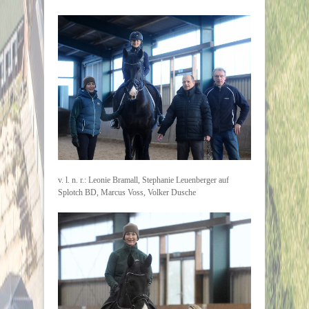
v. l. n. r.: Leonie Bramall, Stephanie Leuenberger auf
Splotch BD, Marcus Voss, Volker Dusche