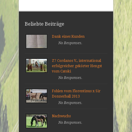
Beliebte Beiträge
Dank eines Kunden
No Responses.
Z7 Cordanos V., international
erfolgreicher gekörter Hengst
vom Catoki
No Responses.
Fohlen vom Florentinus x Sir
Donnerhall 2013
No Responses.
Nachwuchs
No Responses.