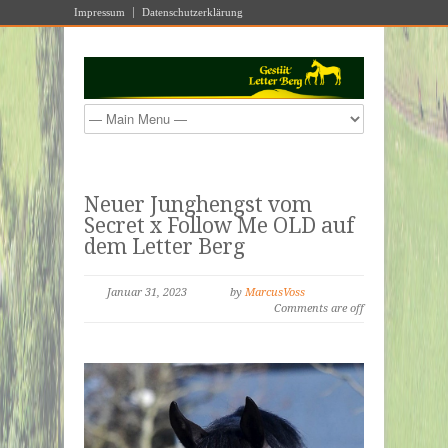
Impressum
Datenschutzerklärung
Neuer Junghengst vom
Secret x Follow Me OLD auf
dem Letter Berg
Januar 31, 2023
by
MarcusVoss
Comments are off