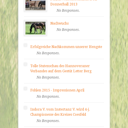
Donnerhall 2013
No Responses.
Nachwuchs
No Responses.
Erfolgreiche Nachkommen unserer Hengste
No Responses.
Tolle Stutenschau des Hannoveraner
Verbandes auf dem Gestüt Letter Berg
No Responses.
Fohlen 2015 - Impressionen April
No Responses.
Indora V. vom Instertanz V. wird 4-j.
Championesse des Kreises Coesfeld
No Responses.