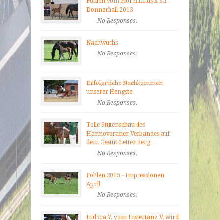
Fohlen vom Florentinus x Sir
Donnerhall 2013
No Responses.
Nachwuchs
No Responses.
Erfolgreiche Nachkommen
unserer Hengste
No Responses.
Tolle Stutenschau des
Hannoveraner Verbandes auf
dem Gestüt Letter Berg
No Responses.
Fohlen 2015 - Impressionen
April
No Responses.
Indora V. vom Instertanz V. wird