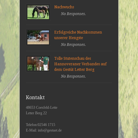
Nachwuchs
No Responses.
Erfolgreiche Nachkommen
unserer Hengste
No Responses.
Tolle Stutenschau des
Hannoveraner Verbandes auf
dem Gestüt Letter Berg
No Responses.
Kontakt
48653 Coesfeld-Lette
Letter Berg 22
Telefon:02546 1715
E-Mail: info@gestuet.de