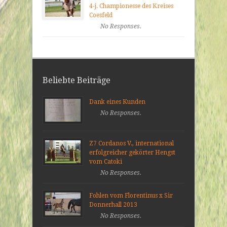
4-j. Championesse des Kreises
Coesfeld
No Responses.
Beliebte Beiträge
Dank eines Kunden
No Responses.
Z7 Cordanos V., international
erfolgreicher gekörter Hengst
vom Catoki
No Responses.
Fohlen vom Florentinus x Sir
Donnerhall 2013
No Responses.