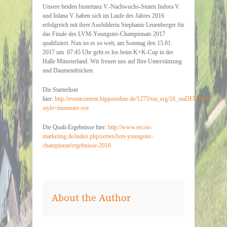
Unsere beiden Instertanz V.-Nachwuchs-Stuten Indora V.
und Inlana V. haben sich im Laufe des Jahres 2016
erfolgreich mit ihrer Ausbilderin Stephanie Leuenberger für
das Finale des LVM-Youngster-Championats 2017
qualifiziert. Nun ist es so weit, am Sonntag den 15.01.
2017 um 07:45 Uhr geht es los beim K+K-Cup in der
Halle Münsterland. Wir freuen uns auf Ihre Unterstützung
und Daumendrücken.
Die Starterliste
hier:
http://eventcontent.hippoonline.de/1275/sta_erg/18_staDEU.htm?
style=muenster-wn
Die Quali-Ergebnisse hier:
http://www.escon-
marketing.de/index.php/serien/lvm-youngster-
championat/ergebnisse-2016
About the Author