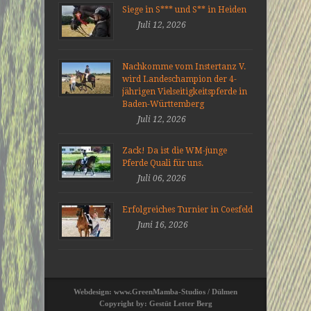
Siege in S*** und S** in Heiden
Juli 12, 2026
Nachkomme vom Instertanz V.
wird Landeschampion der 4-
jährigen Vielseitigkeitspferde in
Baden-Württemberg
Juli 12, 2026
Zack! Da ist die WM-junge
Pferde Quali für uns.
Juli 06, 2026
Erfolgreiches Turnier in Coesfeld
Juni 16, 2026
Webdesign: www.GreenMamba-Studios / Dülmen
Copyright by: Gestüt Letter Berg