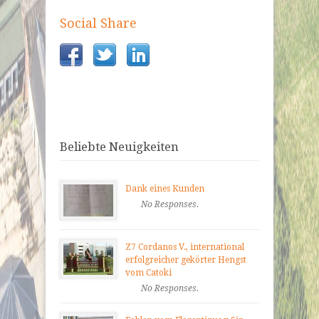
Social Share
Beliebte Neuigkeiten
Dank eines Kunden
No Responses.
Z7 Cordanos V., international
erfolgreicher gekörter Hengst
vom Catoki
No Responses.