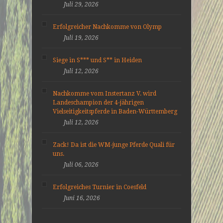
Juli 29, 2026
Erfolgreicher Nachkomme von Olymp
Juli 19, 2026
Siege in S*** und S** in Heiden
Juli 12, 2026
Nachkomme vom Instertanz V. wird
Landeschampion der 4-jährigen
Vielseitigkeitspferde in Baden-Württemberg
Juli 12, 2026
Zack! Da ist die WM-junge Pferde Quali für
uns.
Juli 06, 2026
Erfolgreiches Turnier in Coesfeld
Juni 16, 2026