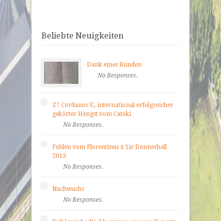
Beliebte Neuigkeiten
Dank eines Kunden
No Responses.
Z7 Cordanos V., international erfolgreicher
gekörter Hengst vom Catoki
No Responses.
Fohlen vom Florentinus x Sir Donnerhall
2013
No Responses.
Nachwuchs
No Responses.