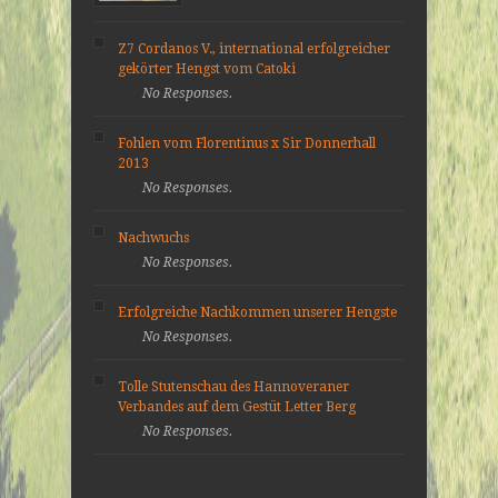
Z7 Cordanos V., international erfolgreicher
gekörter Hengst vom Catoki
No Responses.
Fohlen vom Florentinus x Sir Donnerhall
2013
No Responses.
Nachwuchs
No Responses.
Erfolgreiche Nachkommen unserer Hengste
No Responses.
Tolle Stutenschau des Hannoveraner
Verbandes auf dem Gestüt Letter Berg
No Responses.