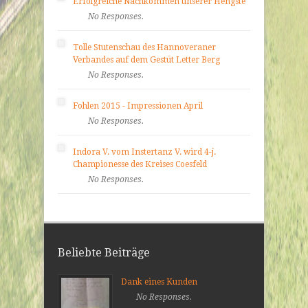
Erfolgreiche Nachkommen unserer Hengste
No Responses.
Tolle Stutenschau des Hannoveraner
Verbandes auf dem Gestüt Letter Berg
No Responses.
Fohlen 2015 - Impressionen April
No Responses.
Indora V. vom Instertanz V. wird 4-j.
Championesse des Kreises Coesfeld
No Responses.
Beliebte Beiträge
Dank eines Kunden
No Responses.