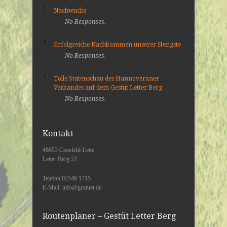
Nachwuchs
No Responses.
Erfolgreiche Nachkommen unserer Hengste
No Responses.
Tolle Stutenschau des Hannoveraner
Verbandes auf dem Gestüt Letter Berg
No Responses.
Kontakt
48653 Coesfeld-Lette
Letter Berg 22
Telefon:02546 1715
E-Mail: info@gestuet.de
Routenplaner – Gestüt Letter Berg