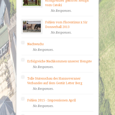
erfolgreicher gekörter Hengst
vom Catoki
No Responses.
Fohlen vom Florentinus x Sir
Donnerhall 2013
No Responses.
Nachwuchs
No Responses.
Erfolgreiche Nachkommen unserer Hengste
No Responses.
Tolle Stutenschau des Hannoveraner
Verbandes auf dem Gestüt Letter Berg
No Responses.
Fohlen 2015 - Impressionen April
No Responses.