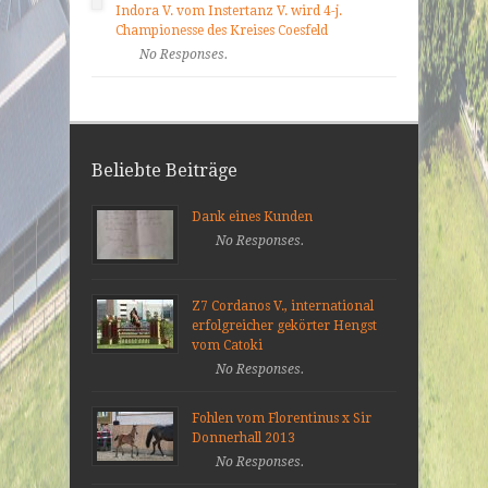
Indora V. vom Instertanz V. wird 4-j.
Championesse des Kreises Coesfeld
No Responses.
Beliebte Beiträge
Dank eines Kunden
No Responses.
Z7 Cordanos V., international
erfolgreicher gekörter Hengst
vom Catoki
No Responses.
Fohlen vom Florentinus x Sir
Donnerhall 2013
No Responses.