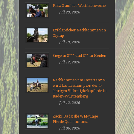
Platz 2 auf der Westfalenwoche
Juli 29, 2026
Erfolgreicher Nachkomme von
Olymp
Juli 19, 2026
Siege in S*** und S** in Heiden
Juli 12, 2026
Nachkomme vom Instertanz V.
wird Landeschampion der 4-
jährigen Vielseitigkeitspferde in
Baden-Württemberg
Juli 12, 2026
Zack! Da ist die WM-junge
Pferde Quali für uns.
Juli 06, 2026