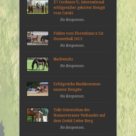
Z7 Cordanos V., international
erfolgreicher gekörter Hengst
vom Catoki
No Responses.
Fohlen vom Florentinus x Sir
Donnerhall 2013
No Responses.
Nachwuchs
No Responses.
Erfolgreiche Nachkommen
unserer Hengste
No Responses.
Tolle Stutenschau des
Hannoveraner Verbandes auf
dem Gestüt Letter Berg
No Responses.