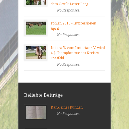
dem Gestüt Letter Berg
No Responses.
Fohlen 2015 - Impressionen
April
No Responses.
Indora V. vom Instertanz V. wird
4-j. Championesse des Kreises
Coesfeld
No Responses.
Beliebte Beiträge
Dank eines Kunden
No Responses.