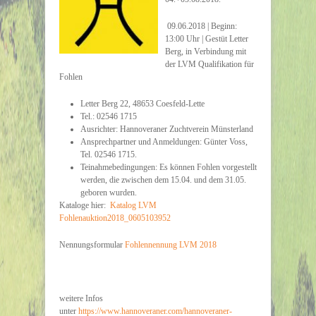
09.06.2018 | Beginn:
13:00 Uhr | Gestüt Letter
Berg, in Verbindung mit
der LVM Qualifikation für
Fohlen
Letter Berg 22, 48653 Coesfeld-Lette
Tel.: 02546 1715
Ausrichter:
Hannoveraner Zuchtverein Münsterland
Ansprechpartner und Anmeldungen
: Günter Voss,
Tel. 02546 1715.
Teinahmebedingungen: Es können Fohlen vorgestellt
werden, die zwischen dem 15.04. und dem 31.05.
geboren wurden.
Kataloge hier:
Katalog LVM
Fohlenauktion2018_0605103952
Nennungsformular
Fohlennennung LVM 2018
weitere Infos
unter
https://www.hannoveraner.com/hannoveraner-