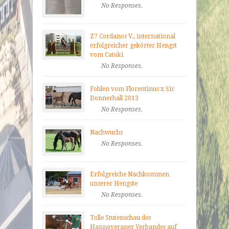
No Responses.
Z7 Cordanos V., international
erfolgreicher gekörter Hengst
vom Catoki
No Responses.
Fohlen vom Florentinus x Sir
Donnerhall 2013
No Responses.
Nachwuchs
No Responses.
Erfolgreiche Nachkommen
unserer Hengste
No Responses.
Tolle Stutenschau des
Hannoveraner Verbandes auf