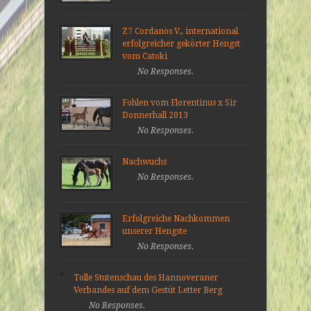
Z7 Cordanos V., international
erfolgreicher gekörter Hengst
vom Catoki
No Responses.
Fohlen vom Florentinus x Sir
Donnerhall 2013
No Responses.
Nachwuchs
No Responses.
Erfolgreiche Nachkommen
unserer Hengste
No Responses.
Tolle Stutenschau des Hannoveraner
Verbandes auf dem Gestüt Letter Berg
No Responses.