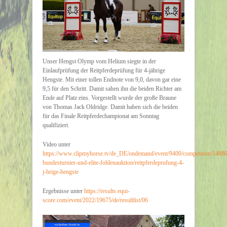
Unser Hengst Olymp vom Helium siegte in der
Einlaufprüfung der Reitpferdeprüfung für 4-jährige
Hengste. Mit einer tollen Endnote von 9,0, davon gar eine
9,5 für den Schritt. Damit sahen ihn die beiden Richter am
Ende auf Platz eins. Vorgestellt wurde der große Braune
von Thomas Jack Oldridge. Damit haben sich die beiden
für das Finale Reitpferdechampionat am Sonntag
qualifiziert.
Video unter
https://www.clipmyhorse.tv/de_DE/ondemand/event/9400/competition/14880
bundesturnier-und-elite-fohlenauktion/reitpferdeprufung-4-
j-hrige-hengste
Ergebnisse unter
https://results.equi-
score.com/event/2022/19675/de/resultlist/06