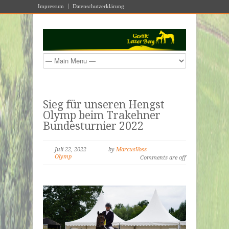
Impressum
Datenschutzerklärung
Sieg für unseren Hengst
Olymp beim Trakehner
Bundesturnier 2022
Juli 22, 2022
by
MarcusVoss
Olymp
Comments are off