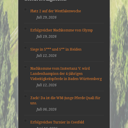
Platz 2 auf der Westfalenwoche
Juli 29, 2026
Erfolgreicher Nachkomme von Olymp
Juli 19, 2026
Siege in S*** und S** in Heiden
Juli 12, 2026
Nachkomme vom Instertanz V. wird
Landeschampion der 4-jährigen
Vielseitigkeitspferde in Baden-Württemberg
Juli 12, 2026
Zack! Da ist die WM-junge Pferde Quali für
uns.
Juli 06, 2026
Erfolgreiches Turnier in Coesfeld