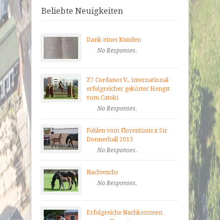
Beliebte Neuigkeiten
Dank eines Kunden
No Responses.
Z7 Cordanos V., international
erfolgreicher gekörter Hengst
vom Catoki
No Responses.
Fohlen vom Florentinus x Sir
Donnerhall 2013
No Responses.
Nachwuchs
No Responses.
Erfolgreiche Nachkommen