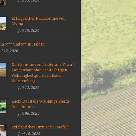
Juli 29, 2026
Erfolgreicher Nachkomme von
Olymp
Juli 19, 2026
 in S*** und S** in Heiden
uli 12, 2026
Nachkomme vom Instertanz V. wird
Landeschampion der 4-jährigen
Vielseitigkeitspferde in Baden-
Württemberg
Juli 12, 2026
Zack! Da ist die WM-junge Pferde
Quali für uns.
Juli 06, 2026
Erfolgreiches Turnier in Coesfeld
Juni 16, 2026