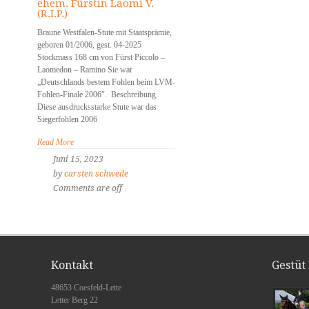
ehem. Fürstin Laomi V.
(R.I.P.)
Braune Westfalen-Stute mit Staatsprämie,
geboren 01/2006, gest. 04-2025
Stockmass 168 cm von Fürst Piccolo –
Laomedon – Ramino Sie war
„Deutschlands bestem Fohlen beim LVM-
Fohlen-Finale 2006″. Beschreibung
Diese ausdrucksstarke Stute war das
Siegerfohlen 2006
Read More
Juni 15, 2023
by
carsten schwede
Comments are off
Kontakt
Gestüt
48653 Coesfeld-Lette
Letter Berg 22