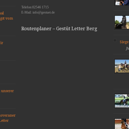
Telefon:02546 1715
E-Mail: info@gestuet.de
nal
ngst vom
Routenplaner – Gestüt Letter Berg
Siege
ir
J
 unserer
noveraner
Letter