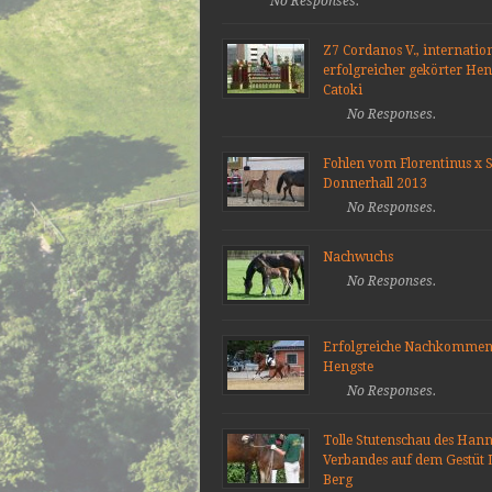
No Responses.
Z7 Cordanos V., internatio
erfolgreicher gekörter He
Catoki
No Responses.
Fohlen vom Florentinus x S
Donnerhall 2013
No Responses.
Nachwuchs
No Responses.
Erfolgreiche Nachkommen
Hengste
No Responses.
Tolle Stutenschau des Han
Verbandes auf dem Gestüt 
Berg