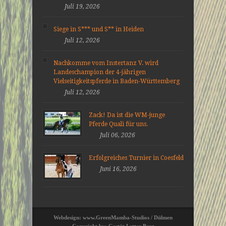
Juli 19, 2026
Siege in S*** und S** in Heiden
Juli 12, 2026
Nachkomme vom Instertanz V. wird
Landeschampion der 4-jährigen
Vielseitigkeitspferde in Baden-Württemberg
Juli 12, 2026
Zack! Da ist die WM-junge
Pferde Quali für uns.
Juli 06, 2026
Erfolgreiches Turnier in Coesfeld
Juni 16, 2026
Webdesign: www.GreenMamba-Studios / Dülmen