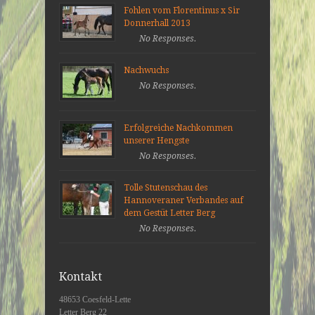
Fohlen vom Florentinus x Sir
Donnerhall 2013
No Responses.
Nachwuchs
No Responses.
Erfolgreiche Nachkommen
unserer Hengste
No Responses.
Tolle Stutenschau des
Hannoveraner Verbandes auf
dem Gestüt Letter Berg
No Responses.
Kontakt
48653 Coesfeld-Lette
Letter Berg 22