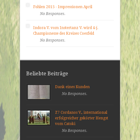
Fohlen 2015 - Impressionen April
No Responses.
Indora V. vom Instertanz V. wird 4-j.
Championesse des Kreises Coesfeld
No Responses.
Beliebte Beiträge
Dank eines Kunden
No Responses.
Z7 Cordanos V., international
erfolgreicher gekörter Hengst
vom Catoki
No Responses.