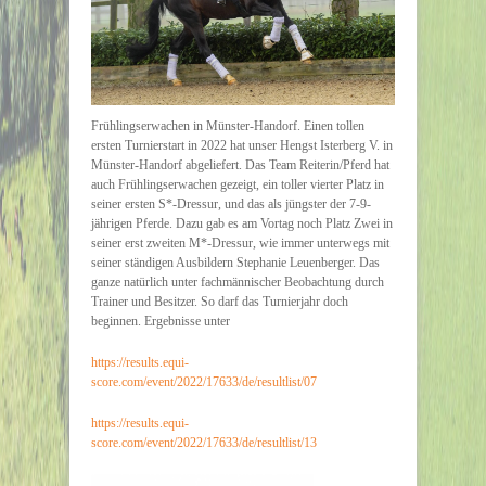
Frühlingserwachen in Münster-Handorf. Einen tollen
ersten Turnierstart in 2022 hat unser Hengst Isterberg V. in
Münster-Handorf abgeliefert. Das Team Reiterin/Pferd hat
auch Frühlingserwachen gezeigt, ein toller vierter Platz in
seiner ersten S*-Dressur, und das als jüngster der 7-9-
jährigen Pferde. Dazu gab es am Vortag noch Platz Zwei in
seiner erst zweiten M*-Dressur, wie immer unterwegs mit
seiner ständigen Ausbildern Stephanie Leuenberger. Das
ganze natürlich unter fachmännischer Beobachtung durch
Trainer und Besitzer. So darf das Turnierjahr doch
beginnen. Ergebnisse unter
https://results.equi-
score.com/event/2022/17633/de/resultlist/07
https://results.equi-
score.com/event/2022/17633/de/resultlist/13