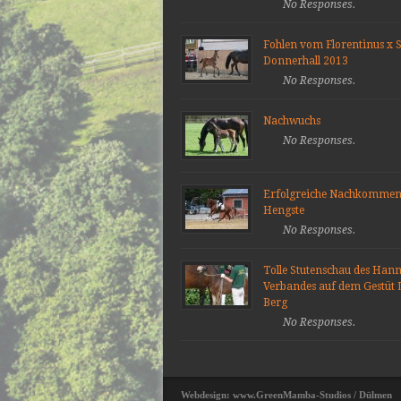
No Responses.
Fohlen vom Florentinus x S
Donnerhall 2013
No Responses.
Nachwuchs
No Responses.
Erfolgreiche Nachkommen
Hengste
No Responses.
Tolle Stutenschau des Han
Verbandes auf dem Gestüt 
Berg
No Responses.
Webdesign: www.GreenMamba-Studios / Dülmen