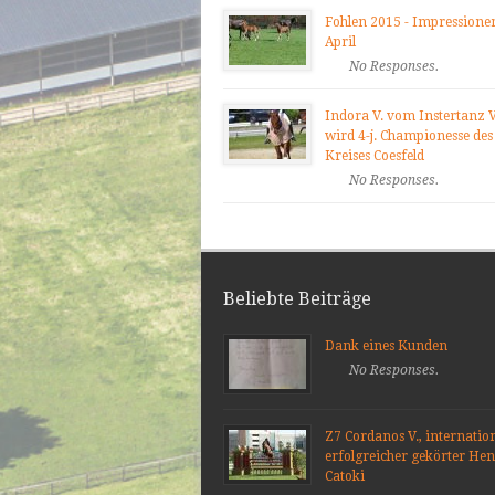
Fohlen 2015 - Impressione
April
No Responses.
Indora V. vom Instertanz V
wird 4-j. Championesse des
Kreises Coesfeld
No Responses.
Beliebte Beiträge
Dank eines Kunden
No Responses.
Z7 Cordanos V., internatio
erfolgreicher gekörter He
Catoki