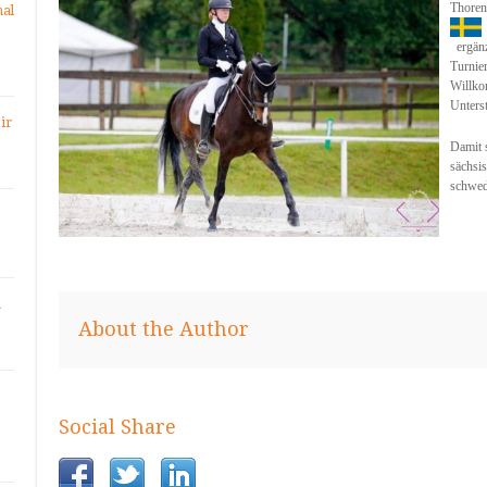
Thoren
nal
ergänz
Turnier
Willko
Unters
ir
Damit s
sächsis
schwed
n
About the Author
Social Share