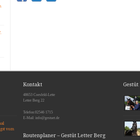
n
.
Kontakt
Gestüt
48653 Coesfeld-Lette
Letter Berg 22
Telefon:02546 1715
E-Mail: info@gestuet.de
nal
ngst vom
Routenplaner – Gestüt Letter Berg