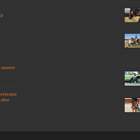
ir
 unserer
noveraner
Letter