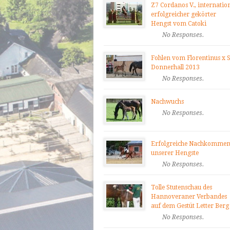
Z7 Cordanos V., internatio
erfolgreicher gekörter
Hengst vom Catoki
No Responses.
Fohlen vom Florentinus x S
Donnerhall 2013
No Responses.
Nachwuchs
No Responses.
Erfolgreiche Nachkomme
unserer Hengste
No Responses.
Tolle Stutenschau des
Hannoveraner Verbandes
auf dem Gestüt Letter Berg
No Responses.