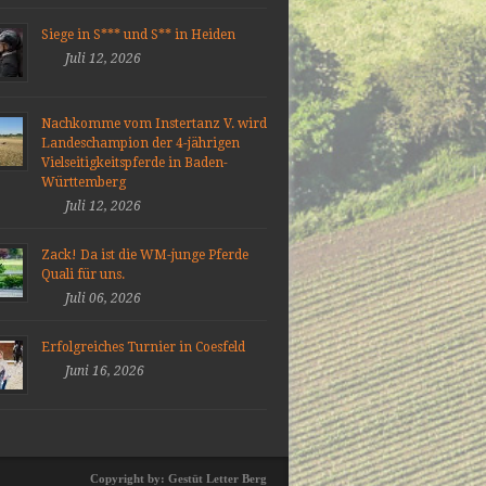
Siege in S*** und S** in Heiden
Juli 12, 2026
Nachkomme vom Instertanz V. wird
Landeschampion der 4-jährigen
Vielseitigkeitspferde in Baden-
Württemberg
Juli 12, 2026
Zack! Da ist die WM-junge Pferde
Quali für uns.
Juli 06, 2026
Erfolgreiches Turnier in Coesfeld
Juni 16, 2026
Copyright by: Gestüt Letter Berg