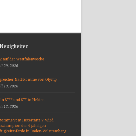
 Neuigkeiten
 2 auf der Westfalenwoche
uli 29, 2026
lgreicher Nachkomme von Olymp
uli 19, 2026
 in S*** und S** in Heiden
uli 12, 2026
komme vom Instertanz V. wird
schampion der 4-jährigen
eitigkeitspferde in Baden-Württemberg