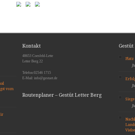
Kontakt
Gestüt
48653 Coesfeld-Lette
Platz
Letter Berg 22
J
Telefon:02546 1715
E-Mail: info@gestuet.de
Erfo
nal
J
ngst vom
Routenplaner – Gestüt Letter Berg
Siege
J
ir
Nach
Lande
Viels