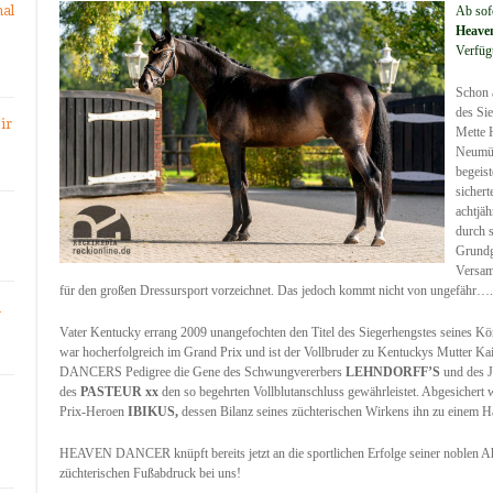
nal
Ab sof
Heave
Verfüg
Schon 
des Si
ir
Mette 
Neumün
begeist
sichert
achtjäh
durch s
Grundg
Versam
für den großen Dressursport vorzeichnet. Das jedoch kommt nicht von ungefähr….
n
Vater Kentucky errang 2009 unangefochten den Titel des Siegerhengstes seines Kö
war hocherfolgreich im Grand Prix und ist der Vollbruder zu Kentuckys Mutter Ka
DANCERS Pedigree die Gene des Schwungvererbers
LEHNDORFF’S
und des J
des
PASTEUR xx
den so begehrten Vollblutanschluss gewährleistet. Abgesicher
Prix-Heroen
IBIKUS,
dessen Bilanz seines züchterischen Wirkens ihn zu einem H
HEAVEN DANCER knüpft bereits jetzt an die sportlichen Erfolge seiner noblen Ah
züchterischen Fußabdruck bei uns!