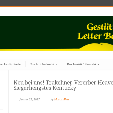
Verkaufspferde
Zucht + Aufzucht
»
Das Gestüt / Kontakt
»
Neu bei uns! Trakehner-Vererber Heave
Siegerhengstes Kentucky
Januar 22, 2025
by
MarcusVoss