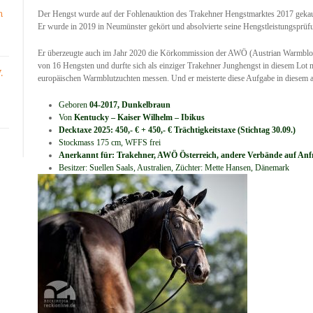
n
Der Hengst wurde auf der Fohlenauktion des Trakehner Hengstmarktes 2017 gekauft
Er wurde in 2019 in Neumünster gekört und absolvierte seine Hengstleistungsprü
Er überzeugte auch im Jahr 2020 die Körkommission der AWÖ (Austrian Warmbloo
von 16 Hengsten und durfte sich als einziger Trakehner Junghengst in diesem Lot
.
europäischen Warmblutzuchten messen. Und er meisterte diese Aufgabe in diesem a
Geboren
04-2017, Dunkelbraun
Von
Kentucky – Kaiser Wilhelm – Ibikus
Decktaxe 2025: 450,- € + 450,- € Trächtigkeitstaxe (Stichtag 30.09.)
Stockmass 175 cm, WFFS frei
Anerkannt f
ür: Trakehner, AWÖ Österreich, andere Verbände auf Anf
Besitzer: Suellen Saals, Australien, Züchter: Mette Hansen, Dänemark