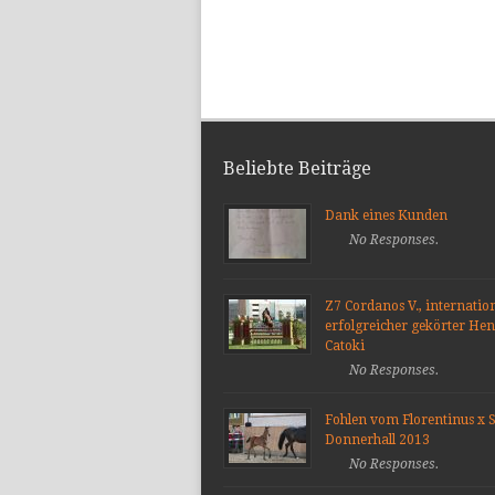
Beliebte Beiträge
Dank eines Kunden
No Responses.
Z7 Cordanos V., internatio
erfolgreicher gekörter He
Catoki
No Responses.
Fohlen vom Florentinus x S
Donnerhall 2013
No Responses.