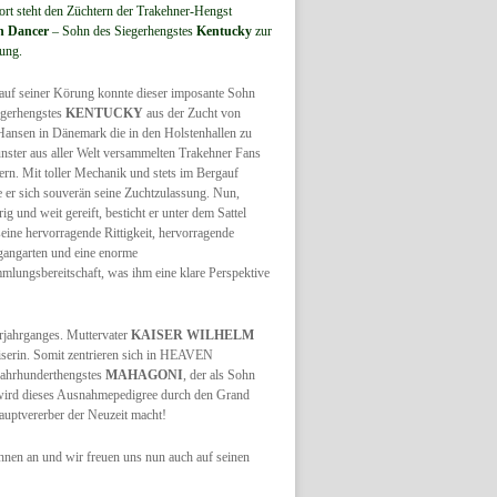
ort steht den Züchtern der Trakehner-Hengst
n Dancer
– Sohn des Siegerhengstes
Kentucky
zur
ung.
auf seiner Körung konnte dieser imposante Sohn
egerhengstes
KENTUCKY
aus der Zucht von
Hansen in Dänemark die in den Holstenhallen zu
ster aus aller Welt versammelten Trakehner Fans
ern. Mit toller Mechanik und stets im Bergauf
e er sich souverän seine Zuchtzulassung. Nun,
rig und weit gereift, besticht er unter dem Sattel
eine hervorragende Rittigkeit, hervorragende
angarten und eine enorme
mlungsbereitschaft, was ihm eine klare Perspektive
rjahrganges. Muttervater
KAISER WILHELM
iserin. Somit zentrieren sich in HEAVEN
ahrhunderthengstes
MAHAGONI
, der als Sohn
t wird dieses Ausnahmepedigree durch den Grand
auptvererber der Neuzeit macht!
nen an und wir freuen uns nun auch auf seinen