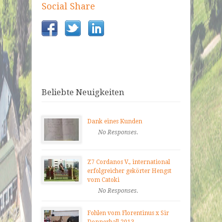
Social Share
Beliebte Neuigkeiten
Dank eines Kunden
No Responses.
Z7 Cordanos V., international
erfolgreicher gekörter Hengst
vom Catoki
No Responses.
Fohlen vom Florentinus x Sir
Donnerhall 2013