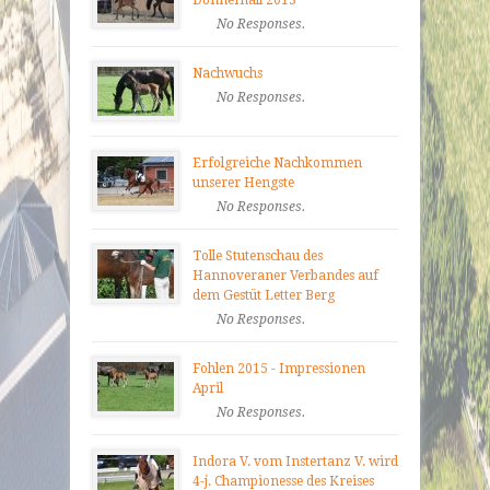
No Responses.
Nachwuchs
No Responses.
Erfolgreiche Nachkommen
unserer Hengste
No Responses.
Tolle Stutenschau des
Hannoveraner Verbandes auf
dem Gestüt Letter Berg
No Responses.
Fohlen 2015 - Impressionen
April
No Responses.
Indora V. vom Instertanz V. wird
4-j. Championesse des Kreises