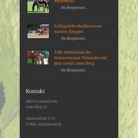
Nachwuchs
No Responses.
Erfolgreiche Nachkommen
unserer Hengste
No Responses.
Tolle Stutenschau des
Hannoveraner Verbandes auf
dem Gestüt Letter Berg
No Responses.
Kontakt
48653 Coesfeld-Lette
Letter Berg 22
Telefon:02546 1715
E-Mail: info@gestuet.de