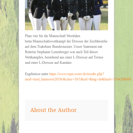
Platz vier für die Mannschaft Westfalen
beim Mannschaftswettkampf der Dressur der Zuchtbezirke
auf dem Trakehner Bundesturnier. Unser Statement mit
Reiterin Stephanie Leuenberger war auch Teil dieses
Wettkampfes, bestehend aus einer L-Dressur auf Trense
und einer L-Dressur auf Kandare.
Ergebnisse unter
https://www.equi-score.de/results.php?
mod=mod_hannover2019c&class=16/1&url=&lng=de&hash=1564298088
About the Author