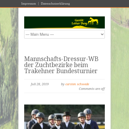
Impressum
Datenschutzerklärung
Mannschafts-Dressur-WB
der Zuchtbezirke beim
Trakehner Bundesturnier
Juli 28, 2019
by
carsten schwede
Comments are off