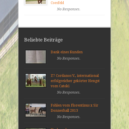
Coesfeld
No Responses.
Beliebte Beiträge
Dank eines Kunden
No Responses.
Z7 Cordanos V., international
erfolgreicher gekörter Hengst
vom Catoki
No Responses.
Fohlen vom Florentinus x Sir
Donnerhall 2013
No Responses.