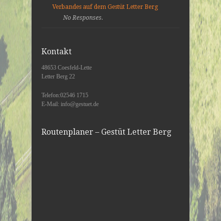
Verbandes auf dem Gestüt Letter Berg
No Responses.
Kontakt
48653 Coesfeld-Lette
Letter Berg 22
Telefon:02546 1715
E-Mail: info@gestuet.de
Routenplaner – Gestüt Letter Berg