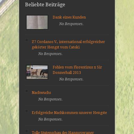
Beliebte Beiträge
Dank eines Kunden
No Responses.
Z7 Cordanos V., international erfolgreicher
gekörter Hengst vom Catoki
No Responses.
Fohlen vom Florentinus x Sir
Donnerhall 2013
No Responses.
Nachwuchs
No Responses.
Erfolgreiche Nachkommen unserer Hengste
No Responses.
Tolle Stutenschau des Hannoveraner