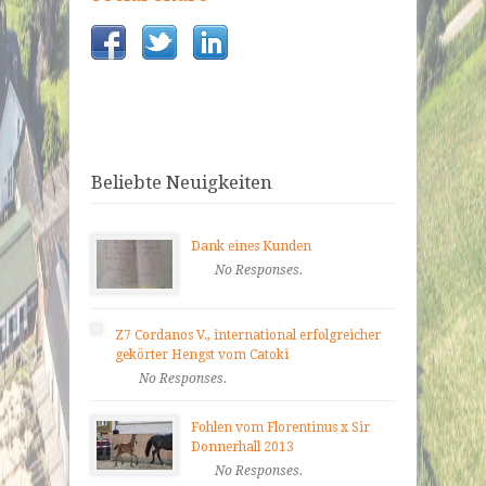
Beliebte Neuigkeiten
Dank eines Kunden
No Responses.
Z7 Cordanos V., international erfolgreicher
gekörter Hengst vom Catoki
No Responses.
Fohlen vom Florentinus x Sir
Donnerhall 2013
No Responses.