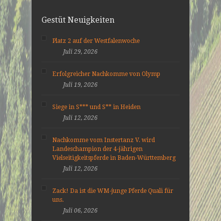
Gestüt Neuigkeiten
Platz 2 auf der Westfalenwoche
Juli 29, 2026
Erfolgreicher Nachkomme von Olymp
Juli 19, 2026
Siege in S*** und S** in Heiden
Juli 12, 2026
Nachkomme vom Instertanz V. wird
Landeschampion der 4-jährigen
Vielseitigkeitspferde in Baden-Württemberg
Juli 12, 2026
Zack! Da ist die WM-junge Pferde Quali für
uns.
Juli 06, 2026