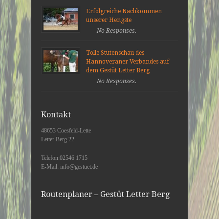
Erfolgreiche Nachkommen
unserer Hengste
No Responses.
Tolle Stutenschau des
Hannoveraner Verbandes auf
dem Gestüt Letter Berg
No Responses.
Kontakt
48653 Coesfeld-Lette
Letter Berg 22
Telefon:02546 1715
E-Mail: info@gestuet.de
Routenplaner – Gestüt Letter Berg