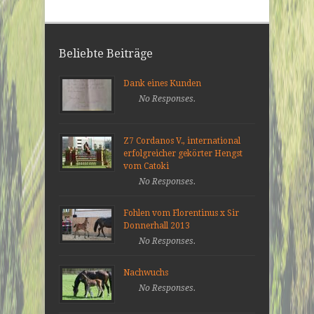
Beliebte Beiträge
Dank eines Kunden
No Responses.
Z7 Cordanos V., international
erfolgreicher gekörter Hengst
vom Catoki
No Responses.
Fohlen vom Florentinus x Sir
Donnerhall 2013
No Responses.
Nachwuchs
No Responses.