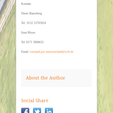
Kontakt:
Dieter Banseberg
Tel.: 0152 53765924
Irina Meyer
Tel. 0171 5066632
Email:
vorstand-pzv-muensterland@web.de
About the Author
Social Share