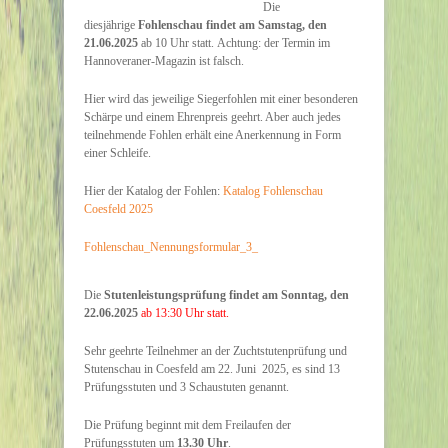
Die
diesjährige
Fohlenschau findet am Samstag, den
21.06.2025
ab 10 Uhr statt. Achtung: der Termin im
Hannoveraner-Magazin ist falsch.
Hier wird das jeweilige Siegerfohlen mit einer besonderen
Schärpe und einem Ehrenpreis geehrt. Aber auch jedes
teilnehmende Fohlen erhält eine Anerkennung in Form
einer Schleife.
Hier der Katalog der Fohlen:
Katalog Fohlenschau
Coesfeld 2025
Fohlenschau_Nennungsformular_3_
Die
Stutenleistungsprüfung findet am Sonntag, den
22.06.2025
ab 13:30 Uhr statt.
Sehr geehrte Teilnehmer an der Zuchtstutenprüfung und
Stutenschau in Coesfeld am 22. Juni 2025, es sind 13
Prüfungsstuten und 3 Schaustuten genannt.
Die Prüfung beginnt mit dem Freilaufen der
Prüfungsstuten um
13.30 Uhr
.