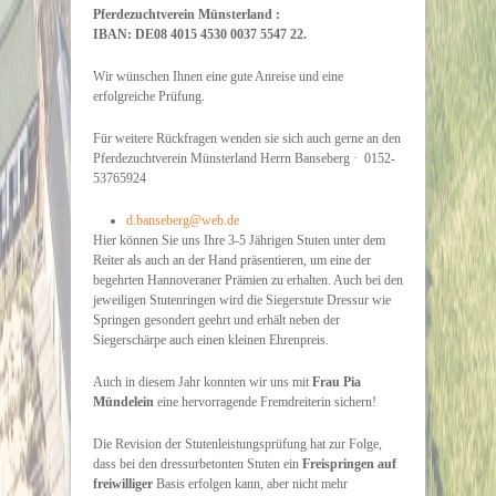
Pferdezuchtverein Münsterland
:
IBAN: DE08 4015 4530 0037 5547 22.
Wir wünschen Ihnen eine gute Anreise und eine
erfolgreiche Prüfung.
Für weitere Rückfragen wenden sie sich auch gerne an den
Pferdezuchtverein Münsterland Herrn Banseberg · 0152-
53765924
d.banseberg@web.de
Hier können Sie uns Ihre 3-5 Jährigen Stuten unter dem
Reiter als auch an der Hand präsentieren, um eine der
begehrten Hannoveraner Prämien zu erhalten. Auch bei den
jeweiligen Stutenringen wird die Siegerstute Dressur wie
Springen gesondert geehrt und erhält neben der
Siegerschärpe auch einen kleinen Ehrenpreis.
Auch in diesem Jahr konnten wir uns mit
Frau Pia
Mündelein
eine hervorragende Fremdreiterin sichern!
Die Revision der Stutenleistungsprüfung hat zur Folge,
dass bei den dressurbetonten Stuten ein
Freispringen auf
freiwilliger
Basis erfolgen kann, aber nicht mehr