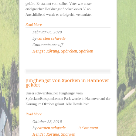
gekört. Er stammt vom selben Vater wie unser
erfolgreicher Deckhengst Spökenkieker V. ab.
Anschließend wurde er erfolgreich vermarktet
Read More
Februar 06, 2020
by
carsten schwede
Comments are off
Hengst
,
Körung
,
Spörcken
,
Spörken
Junghengst von Spörken in Hannover
gekört
Unser schwarzbrauner Junghengst vom
Spörcken/Rotspon/Lemon Park wurde in Hannover auf der
Körung im Oktober gekört. Alle Details hier.
Read More
Oktober 28, 2016
by
carsten schwede
0 Comment
Hengst
,
Körung
,
Spörken