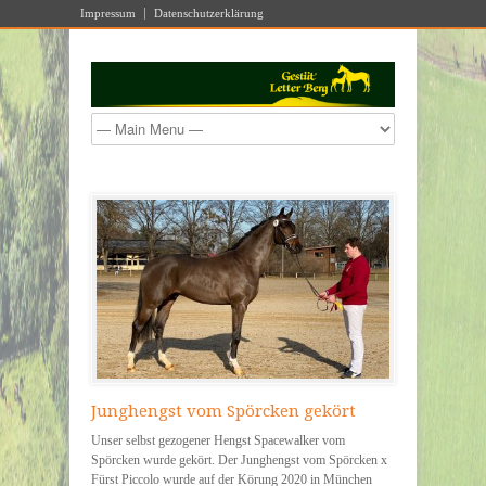
Impressum
Datenschutzerklärung
Junghengst vom Spörcken gekört
Unser selbst gezogener Hengst Spacewalker vom
Spörcken wurde gekört. Der Junghengst vom Spörcken x
Fürst Piccolo wurde auf der Körung 2020 in München