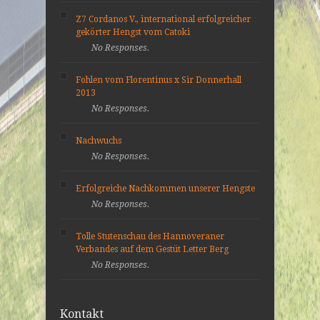
Z7 Cordanos V., international erfolgreicher
gekörter Hengst vom Catoki
No Responses.
Fohlen vom Florentinus x Sir Donnerhall
2013
No Responses.
Nachwuchs
No Responses.
Erfolgreiche Nachkommen unserer Hengste
No Responses.
Tolle Stutenschau des Hannoveraner
Verbandes auf dem Gestüt Letter Berg
No Responses.
Kontakt