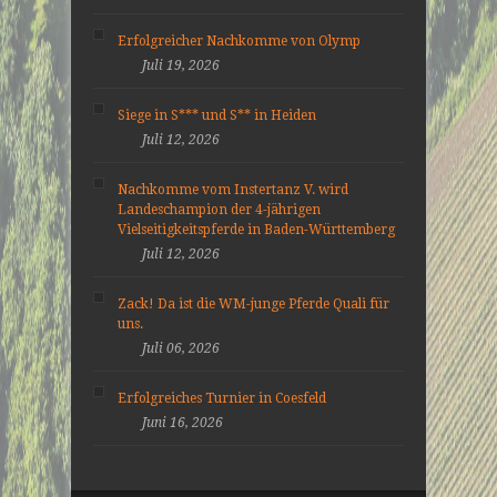
Erfolgreicher Nachkomme von Olymp
Juli 19, 2026
Siege in S*** und S** in Heiden
Juli 12, 2026
Nachkomme vom Instertanz V. wird
Landeschampion der 4-jährigen
Vielseitigkeitspferde in Baden-Württemberg
Juli 12, 2026
Zack! Da ist die WM-junge Pferde Quali für
uns.
Juli 06, 2026
Erfolgreiches Turnier in Coesfeld
Juni 16, 2026